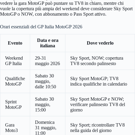
vedere la gara MotoGP può puntare su TV8 in chiaro, mentre chi
vuole la copertura più ampia del weekend deve considerare Sky Sport
MotoGP o NOW, con abbonamento o Pass Sport attivo.
Orari essenziali del GP Italia MotoGP 2026
Data e ora
Evento
Dove vederlo
italiana
Weekend
29-31
Sky Sport, NOW; copertura
GP Italia
maggio 2026
TV8 secondo palinsesto
Sabato 30
Qualifiche
Sky Sport MotoGP; TV8
maggio,
MotoGP
indica qualifiche in calendario
dalle 10:50
Sabato 30
Sky Sport MotoGP e NOW;
Sprint
maggio,
verificare palinsesto TV8 del
MotoGP
15:00
giorno
Domenica
Gara
Sky Sport; ricontrollare TV8
31 maggio,
Moto3
nella guida del giorno
11:00