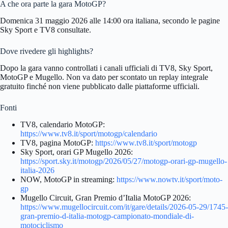
A che ora parte la gara MotoGP?
Domenica 31 maggio 2026 alle 14:00 ora italiana, secondo le pagine
Sky Sport e TV8 consultate.
Dove rivedere gli highlights?
Dopo la gara vanno controllati i canali ufficiali di TV8, Sky Sport,
MotoGP e Mugello. Non va dato per scontato un replay integrale
gratuito finché non viene pubblicato dalle piattaforme ufficiali.
Fonti
TV8, calendario MotoGP:
https://www.tv8.it/sport/motogp/calendario
TV8, pagina MotoGP:
https://www.tv8.it/sport/motogp
Sky Sport, orari GP Mugello 2026:
https://sport.sky.it/motogp/2026/05/27/motogp-orari-gp-mugello-
italia-2026
NOW, MotoGP in streaming:
https://www.nowtv.it/sport/moto-
gp
Mugello Circuit, Gran Premio d’Italia MotoGP 2026:
https://www.mugellocircuit.com/it/gare/details/2026-05-29/1745-
gran-premio-d-italia-motogp-campionato-mondiale-di-
motociclismo