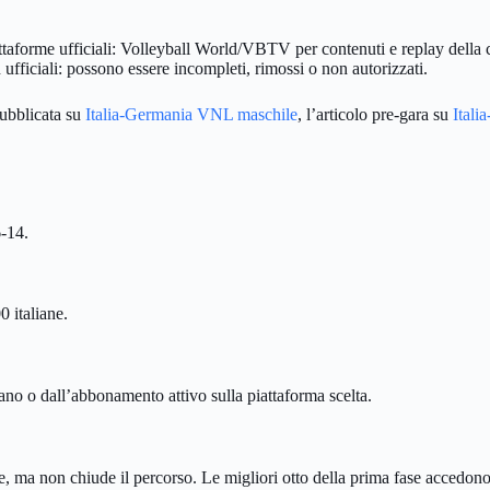
 piattaforme ufficiali: Volleyball World/VBTV per contenuti e replay dell
ufficiali: possono essere incompleti, rimossi o non autorizzati.
pubblicata su
Italia-Germania VNL maschile
, l’articolo pre-gara su
Itali
6-14.
 italiane.
o o dall’abbonamento attivo sulla piattaforma scelta.
rale, ma non chiude il percorso. Le migliori otto della prima fase acced