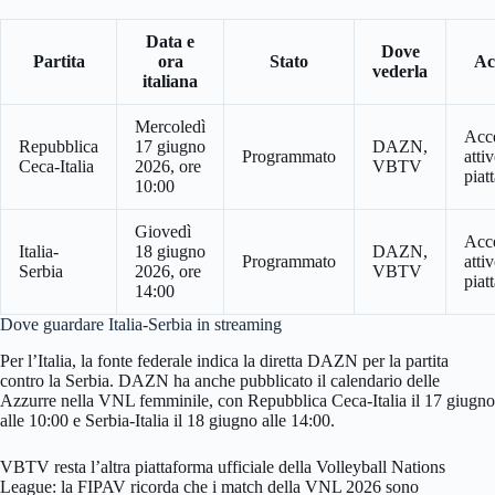
Data e
Dove
Partita
ora
Stato
Ac
vederla
italiana
Mercoledì
Acc
Repubblica
17 giugno
DAZN,
Programmato
attiv
Ceca-Italia
2026, ore
VBTV
piat
10:00
Giovedì
Acc
Italia-
18 giugno
DAZN,
Programmato
attiv
Serbia
2026, ore
VBTV
piat
14:00
Dove guardare Italia-Serbia in streaming
Per l’Italia, la fonte federale indica la diretta DAZN per la partita
contro la Serbia. DAZN ha anche pubblicato il calendario delle
Azzurre nella VNL femminile, con Repubblica Ceca-Italia il 17 giugno
alle 10:00 e Serbia-Italia il 18 giugno alle 14:00.
VBTV resta l’altra piattaforma ufficiale della Volleyball Nations
League: la FIPAV ricorda che i match della VNL 2026 sono