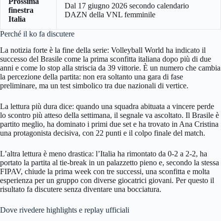
Prossima
Dal 17 giugno 2026 secondo calendario
finestra
DAZN della VNL femminile
Italia
Perché il ko fa discutere
La notizia forte è la fine della serie: Volleyball World ha indicato il
successo del Brasile come la prima sconfitta italiana dopo più di due
anni e come lo stop alla striscia da 39 vittorie. È un numero che cambia
la percezione della partita: non era soltanto una gara di fase
preliminare, ma un test simbolico tra due nazionali di vertice.
La lettura più dura dice: quando una squadra abituata a vincere perde
lo scontro più atteso della settimana, il segnale va ascoltato. Il Brasile è
partito meglio, ha dominato i primi due set e ha trovato in Ana Cristina
una protagonista decisiva, con 22 punti e il colpo finale del match.
L’altra lettura è meno drastica: l’Italia ha rimontato da 0-2 a 2-2, ha
portato la partita al tie-break in un palazzetto pieno e, secondo la stessa
FIPAV, chiude la prima week con tre successi, una sconfitta e molta
esperienza per un gruppo con diverse giocatrici giovani. Per questo il
risultato fa discutere senza diventare una bocciatura.
Dove rivedere highlights e replay ufficiali