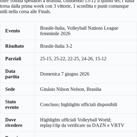
oltre 10mila spettatori a Brasilia, chiudendo 15-12 il quinto set; l’Italia
torna dalla prima week con 3 vittorie, 1 sconfitta e punti comunque
utili nella corsa alle Finals.
Brasile-Italia, Volleyball Nations League
Evento
femminile 2026
Risultato
Brasile-Italia 3-2
Parziali
25-15, 25-22, 22-25, 24-26, 15-12
Data
Domenica 7 giugno 2026
partita
Sede
Ginásio Nilson Nelson, Brasilia
Stato
Concluso; highlights ufficiali disponibili
evento
Dove
Highlights ufficiali Volleyball World;
rivedere
replay/clip da verificare su DAZN e VBTV