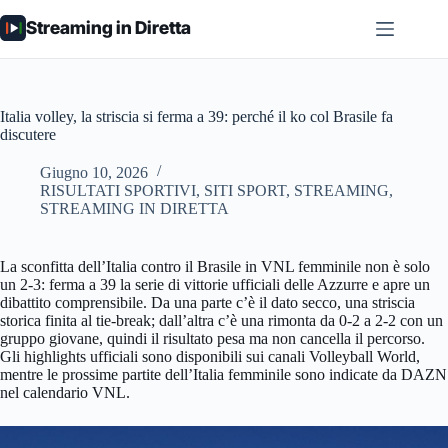
Salta
Streaming in Diretta
al
contenuto
Italia volley, la striscia si ferma a 39: perché il ko col Brasile fa
discutere
Giugno 10, 2026
RISULTATI SPORTIVI
,
SITI SPORT
,
STREAMING
,
STREAMING IN DIRETTA
La sconfitta dell’Italia contro il Brasile in VNL femminile non è solo
un 2-3: ferma a 39 la serie di vittorie ufficiali delle Azzurre e apre un
dibattito comprensibile. Da una parte c’è il dato secco, una striscia
storica finita al tie-break; dall’altra c’è una rimonta da 0-2 a 2-2 con un
gruppo giovane, quindi il risultato pesa ma non cancella il percorso.
Gli highlights ufficiali sono disponibili sui canali Volleyball World,
mentre le prossime partite dell’Italia femminile sono indicate da DAZN
nel calendario VNL.