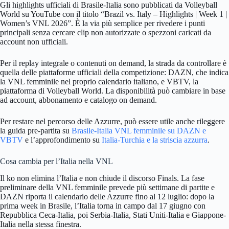
Gli highlights ufficiali di Brasile-Italia sono pubblicati da Volleyball
World su YouTube con il titolo “Brazil vs. Italy – Highlights | Week 1 |
Women’s VNL 2026”. È la via più semplice per rivedere i punti
principali senza cercare clip non autorizzate o spezzoni caricati da
account non ufficiali.
Per il replay integrale o contenuti on demand, la strada da controllare è
quella delle piattaforme ufficiali della competizione: DAZN, che indica
la VNL femminile nel proprio calendario italiano, e VBTV, la
piattaforma di Volleyball World. La disponibilità può cambiare in base
ad account, abbonamento e catalogo on demand.
Per restare nel percorso delle Azzurre, può essere utile anche rileggere
la guida pre-partita su
Brasile-Italia VNL femminile su DAZN e
VBTV
e l’approfondimento su
Italia-Turchia e la striscia azzurra
.
Cosa cambia per l’Italia nella VNL
Il ko non elimina l’Italia e non chiude il discorso Finals. La fase
preliminare della VNL femminile prevede più settimane di partite e
DAZN riporta il calendario delle Azzurre fino al 12 luglio: dopo la
prima week in Brasile, l’Italia torna in campo dal 17 giugno con
Repubblica Ceca-Italia, poi Serbia-Italia, Stati Uniti-Italia e Giappone-
Italia nella stessa finestra.