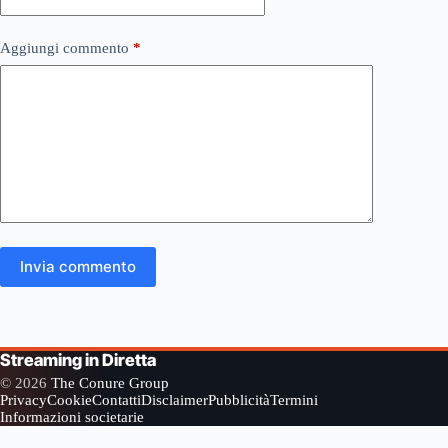
Aggiungi commento
*
Invia commento
Streaming in Diretta
© 2026
The Conure Group
Privacy
Cookie
Contatti
Disclaimer
Pubblicità
Termini
Informazioni societarie