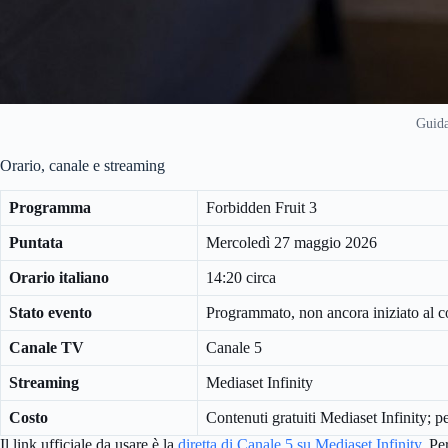
Guida
Orario, canale e streaming
Programma
Forbidden Fruit 3
Puntata
Mercoledì 27 maggio 2026
Orario italiano
14:20 circa
Stato evento
Programmato, non ancora iniziato al c
Canale TV
Canale 5
Streaming
Mediaset Infinity
Costo
Contenuti gratuiti Mediaset Infinity; p
Il link ufficiale da usare è la
diretta di Canale 5 su Mediaset Infinity
. Pe