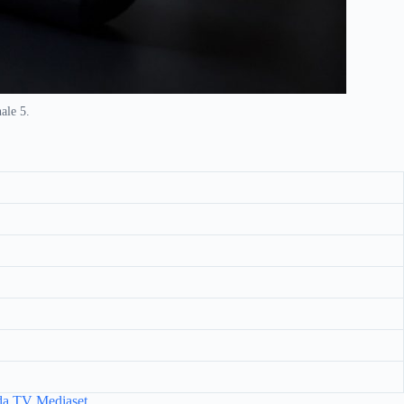
ale 5.
da TV Mediaset
.