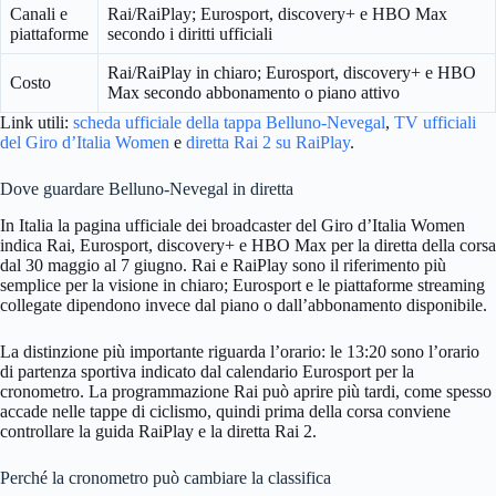
Canali e
Rai/RaiPlay; Eurosport, discovery+ e HBO Max
piattaforme
secondo i diritti ufficiali
Rai/RaiPlay in chiaro; Eurosport, discovery+ e HBO
Costo
Max secondo abbonamento o piano attivo
Link utili:
scheda ufficiale della tappa Belluno-Nevegal
,
TV ufficiali
del Giro d’Italia Women
e
diretta Rai 2 su RaiPlay
.
Dove guardare Belluno-Nevegal in diretta
In Italia la pagina ufficiale dei broadcaster del Giro d’Italia Women
indica Rai, Eurosport, discovery+ e HBO Max per la diretta della corsa
dal 30 maggio al 7 giugno. Rai e RaiPlay sono il riferimento più
semplice per la visione in chiaro; Eurosport e le piattaforme streaming
collegate dipendono invece dal piano o dall’abbonamento disponibile.
La distinzione più importante riguarda l’orario: le 13:20 sono l’orario
di partenza sportiva indicato dal calendario Eurosport per la
cronometro. La programmazione Rai può aprire più tardi, come spesso
accade nelle tappe di ciclismo, quindi prima della corsa conviene
controllare la guida RaiPlay e la diretta Rai 2.
Perché la cronometro può cambiare la classifica