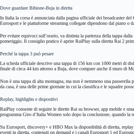
Dove guardare Bibione-Buja in diretta
In Italia la corsa è annunciata dalla pagina ufficiale dei broadcaster 
Eurosport e le piattaforme streaming collegate dipendono dal piano o d
Per evitare equivoci sull’orario, va distinta la partenza della tappa dall
pomeriggio. Il consiglio pratico è aprire RaiPlay sulla diretta Rai 2 prima
Perché la tappa 3 può pesare
La scheda ufficiale descrive una tappa di 156 km con 1000 metri di disl
finale di circa 44 km attorno a Buja, dove compare anche il muro di M
Non è una tappa di alta montagna, ma non è nemmeno una passerella per v
da casa, è una delle prime giornate in cui la classifica e le squadre pos
Replay, highlights e dispositivi
RaiPlay consente di seguire le dirette Rai su browser, app mobile e sm
programma Giro d’Italia Women solo dopo la conclusione, quando la repl
Su Eurosport, discovery+ e HBO Max la disponibilità di diretta, repla
eventi in diretta, contenuti on demand e i canali Eurosport 1 ed Eurospo