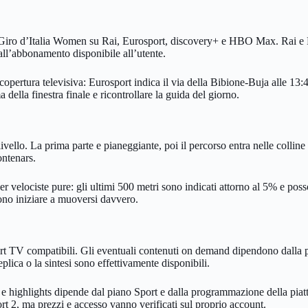
del Giro d’Italia Women su Rai, Eurosport, discovery+ e HBO Max. Rai e R
all’abbonamento disponibile all’utente.
a copertura televisiva: Eurosport indica il via della Bibione-Buja alle 13
 della finestra finale e ricontrollare la guida del giorno.
ivello. La prima parte e pianeggiante, poi il percorso entra nelle colli
ontenars.
elociste pure: gli ultimi 500 metri sono indicati attorno al 5% e posso
sono iniziare a muoversi davvero.
art TV compatibili. Gli eventuali contenuti on demand dipendono dalla 
ica o la sintesi sono effettivamente disponibili.
y e highlights dipende dal piano Sport e dalla programmazione della p
rt 2, ma prezzi e accesso vanno verificati sul proprio account.