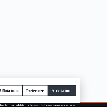
Rifiuta tutto
Preferenze
Accetta tutto
isclaimer
Pubblicità
Termini
Informazioni societarie