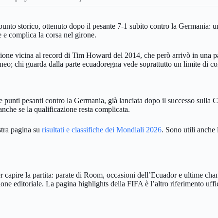
 punto storico, ottenuto dopo il pesante 7-1 subito contro la Germania: 
 e complica la corsa nel girone.
ione vicina al record di Tim Howard del 2014, che però arrivò in una part
orneo; chi guarda dalla parte ecuadoregna vede soprattutto un limite di c
 punti pesanti contro la Germania, già lanciata dopo il successo sulla C
nche se la qualificazione resta complicata.
stra pagina su
risultati e classifiche dei Mondiali 2026
. Sono utili anche
 capire la partita: parate di Room, occasioni dell’Ecuador e ultime chan
editoriale. La pagina highlights della FIFA è l’altro riferimento ufficia