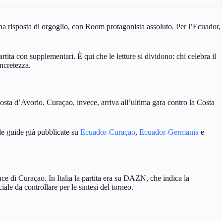
una risposta di orgoglio, con Room protagonista assoluto. Per l’Ecuador,
ita con supplementari. È qui che le letture si dividono: chi celebra il
oncretezza.
osta d’Avorio. Curaçao, invece, arriva all’ultima gara contro la Costa
 le guide già pubblicate su
Ecuador-Curaçao
,
Ecuador-Germania
e
ce di Curaçao. In Italia la partita era su DAZN, che indica la
le da controllare per le sintesi del torneo.