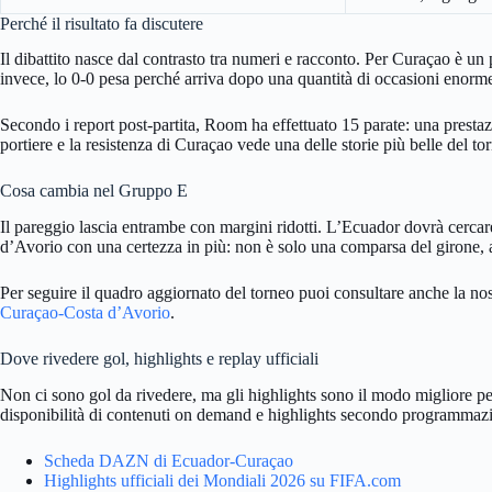
Perché il risultato fa discutere
Il dibattito nasce dal contrasto tra numeri e racconto. Per Curaçao è un
invece, lo 0-0 pesa perché arriva dopo una quantità di occasioni enorme
Secondo i report post-partita, Room ha effettuato 15 parate: una prestaz
portiere e la resistenza di Curaçao vede una delle storie più belle del t
Cosa cambia nel Gruppo E
Il pareggio lascia entrambe con margini ridotti. L’Ecuador dovrà cercare
d’Avorio con una certezza in più: non è solo una comparsa del girone, a
Per seguire il quadro aggiornato del torneo puoi consultare anche la no
Curaçao-Costa d’Avorio
.
Dove rivedere gol, highlights e replay ufficiali
Non ci sono gol da rivedere, ma gli highlights sono il modo migliore per
disponibilità di contenuti on demand e highlights secondo programmazione 
Scheda DAZN di Ecuador-Curaçao
Highlights ufficiali dei Mondiali 2026 su FIFA.com