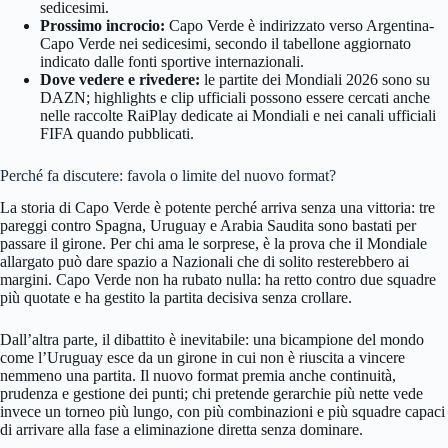
sedicesimi.
Prossimo incrocio:
Capo Verde è indirizzato verso Argentina-
Capo Verde nei sedicesimi, secondo il tabellone aggiornato
indicato dalle fonti sportive internazionali.
Dove vedere e rivedere:
le partite dei Mondiali 2026 sono su
DAZN; highlights e clip ufficiali possono essere cercati anche
nelle raccolte RaiPlay dedicate ai Mondiali e nei canali ufficiali
FIFA quando pubblicati.
Perché fa discutere: favola o limite del nuovo format?
La storia di Capo Verde è potente perché arriva senza una vittoria: tre
pareggi contro Spagna, Uruguay e Arabia Saudita sono bastati per
passare il girone. Per chi ama le sorprese, è la prova che il Mondiale
allargato può dare spazio a Nazionali che di solito resterebbero ai
margini. Capo Verde non ha rubato nulla: ha retto contro due squadre
più quotate e ha gestito la partita decisiva senza crollare.
Dall’altra parte, il dibattito è inevitabile: una bicampione del mondo
come l’Uruguay esce da un girone in cui non è riuscita a vincere
nemmeno una partita. Il nuovo format premia anche continuità,
prudenza e gestione dei punti; chi pretende gerarchie più nette vede
invece un torneo più lungo, con più combinazioni e più squadre capaci
di arrivare alla fase a eliminazione diretta senza dominare.