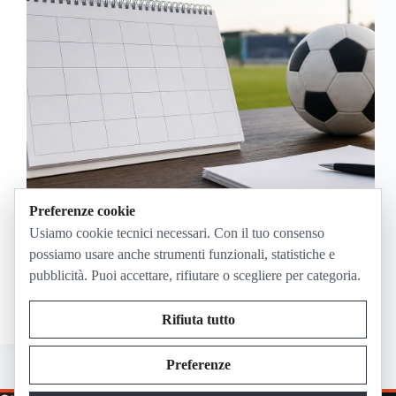
Preferenze cookie
Il calendario della Serie A 2026/27 sarà svelato
Usiamo cookie tecnici necessari. Con il tuo consenso
venerdì 5 giugno alle 18:30 e la presentazione avrà
possiamo usare anche strumenti funzionali, statistiche e
una copertura molto ampia: canali ufficiali della
pubblicità. Puoi accettare, rifiutare o scegliere per categoria.
Lega Serie A, DAZN, Sky, Mediaset, Sportitalia e
altri. Il dettaglio che fa discutere è proprio…
Paolo Trenta
Maggio 31, 2026
Rifiuta tutto
Preferenze