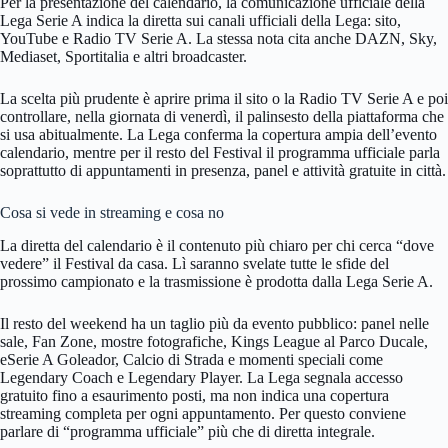
Per la presentazione del calendario, la comunicazione ufficiale della
Lega Serie A indica la diretta sui canali ufficiali della Lega: sito,
YouTube e Radio TV Serie A. La stessa nota cita anche DAZN, Sky,
Mediaset, Sportitalia e altri broadcaster.
La scelta più prudente è aprire prima il sito o la Radio TV Serie A e poi
controllare, nella giornata di venerdì, il palinsesto della piattaforma che
si usa abitualmente. La Lega conferma la copertura ampia dell’evento
calendario, mentre per il resto del Festival il programma ufficiale parla
soprattutto di appuntamenti in presenza, panel e attività gratuite in città.
Cosa si vede in streaming e cosa no
La diretta del calendario è il contenuto più chiaro per chi cerca “dove
vedere” il Festival da casa. Lì saranno svelate tutte le sfide del
prossimo campionato e la trasmissione è prodotta dalla Lega Serie A.
Il resto del weekend ha un taglio più da evento pubblico: panel nelle
sale, Fan Zone, mostre fotografiche, Kings League al Parco Ducale,
eSerie A Goleador, Calcio di Strada e momenti speciali come
Legendary Coach e Legendary Player. La Lega segnala accesso
gratuito fino a esaurimento posti, ma non indica una copertura
streaming completa per ogni appuntamento. Per questo conviene
parlare di “programma ufficiale” più che di diretta integrale.