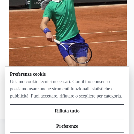
Preferenze cookie
Sinner-Cerundolo si gioca giovedì 28 maggio 2026
nel secondo turno del Roland Garros. In Italia il
Usiamo cookie tecnici necessari. Con il tuo consenso
match sarà da seguire sui canali e sulle piattaforme
possiamo usare anche strumenti funzionali, statistiche e
ufficiali che distribuiscono Eurosport: l’orario
pubblicità. Puoi accettare, rifiutare o scegliere per categoria.
preciso dipende dall’ordine di gioco, da ricontrollare
sul sito del…
Maggio 27, 2026
Rifiuta tutto
Preferenze