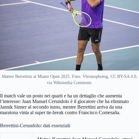
Matteo Berrettini al Miami Open 2025. Foto: Vbrunophotog, CC BY-SA 4.0,
via Wikimedia Commons.
Il match vale un posto nei quarti e ha un dettaglio che aumenta
l’interesse: Juan Manuel Cerundolo è il giocatore che ha eliminato
Jannik Sinner al secondo turno, mentre Berrettini arriva da una
maratona vinta al super tie-break contro Francisco Comesaña.
Berrettini-Cerundolo: dati essenziali