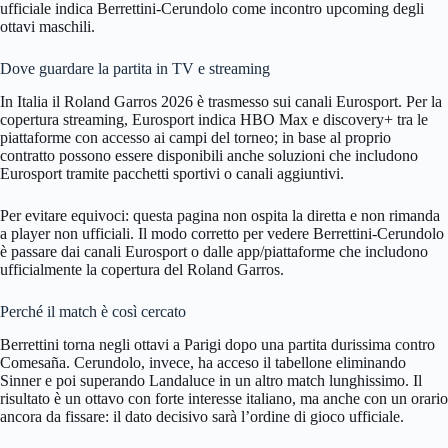
ufficiale indica Berrettini-Cerundolo come incontro upcoming degli
ottavi maschili.
Dove guardare la partita in TV e streaming
In Italia il Roland Garros 2026 è trasmesso sui canali Eurosport. Per la
copertura streaming, Eurosport indica HBO Max e discovery+ tra le
piattaforme con accesso ai campi del torneo; in base al proprio
contratto possono essere disponibili anche soluzioni che includono
Eurosport tramite pacchetti sportivi o canali aggiuntivi.
Per evitare equivoci: questa pagina non ospita la diretta e non rimanda
a player non ufficiali. Il modo corretto per vedere Berrettini-Cerundolo
è passare dai canali Eurosport o dalle app/piattaforme che includono
ufficialmente la copertura del Roland Garros.
Perché il match è così cercato
Berrettini torna negli ottavi a Parigi dopo una partita durissima contro
Comesaña. Cerundolo, invece, ha acceso il tabellone eliminando
Sinner e poi superando Landaluce in un altro match lunghissimo. Il
risultato è un ottavo con forte interesse italiano, ma anche con un orario
ancora da fissare: il dato decisivo sarà l’ordine di gioco ufficiale.