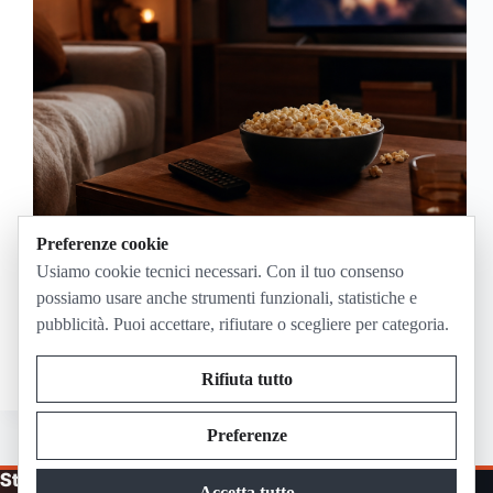
Preferenze cookie
Indiana Jones e il Quadrante del Destino va in onda
Usiamo cookie tecnici necessari. Con il tuo consenso
mercoledì 27 maggio 2026 in prima serata su Canale
possiamo usare anche strumenti funzionali, statistiche e
5. Per seguirlo in streaming si può usare la diretta
pubblicità. Puoi accettare, rifiutare o scegliere per categoria.
ufficiale di Canale 5 su Mediaset Infinity; la
registrazione gratuita è…
Maggio 26, 2026
Rifiuta tutto
Preferenze
Streaming in Diretta
Accetta tutto