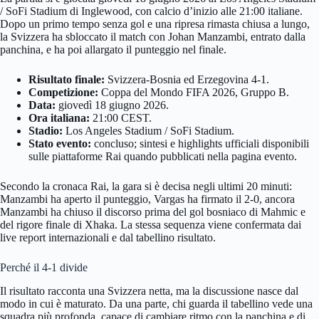
/ SoFi Stadium di Inglewood, con calcio d’inizio alle 21:00 italiane.
Dopo un primo tempo senza gol e una ripresa rimasta chiusa a lungo,
la Svizzera ha sbloccato il match con Johan Manzambi, entrato dalla
panchina, e ha poi allargato il punteggio nel finale.
Risultato finale:
Svizzera-Bosnia ed Erzegovina 4-1.
Competizione:
Coppa del Mondo FIFA 2026, Gruppo B.
Data:
giovedì 18 giugno 2026.
Ora italiana:
21:00 CEST.
Stadio:
Los Angeles Stadium / SoFi Stadium.
Stato evento:
concluso; sintesi e highlights ufficiali disponibili
sulle piattaforme Rai quando pubblicati nella pagina evento.
Secondo la cronaca Rai, la gara si è decisa negli ultimi 20 minuti:
Manzambi ha aperto il punteggio, Vargas ha firmato il 2-0, ancora
Manzambi ha chiuso il discorso prima del gol bosniaco di Mahmic e
del rigore finale di Xhaka. La stessa sequenza viene confermata dai
live report internazionali e dal tabellino risultato.
Perché il 4-1 divide
Il risultato racconta una Svizzera netta, ma la discussione nasce dal
modo in cui è maturato. Da una parte, chi guarda il tabellino vede una
squadra più profonda, capace di cambiare ritmo con la panchina e di