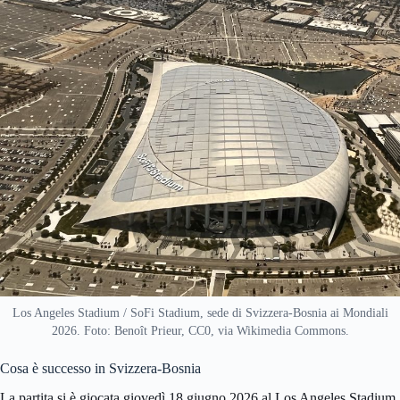
Los Angeles Stadium / SoFi Stadium, sede di Svizzera-Bosnia ai Mondiali
2026. Foto: Benoît Prieur, CC0, via Wikimedia Commons.
Cosa è successo in Svizzera-Bosnia
La partita si è giocata giovedì 18 giugno 2026 al Los Angeles Stadium