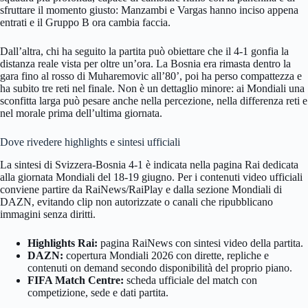
sfruttare il momento giusto: Manzambi e Vargas hanno inciso appena
entrati e il Gruppo B ora cambia faccia.
Dall’altra, chi ha seguito la partita può obiettare che il 4-1 gonfia la
distanza reale vista per oltre un’ora. La Bosnia era rimasta dentro la
gara fino al rosso di Muharemovic all’80’, poi ha perso compattezza e
ha subito tre reti nel finale. Non è un dettaglio minore: ai Mondiali una
sconfitta larga può pesare anche nella percezione, nella differenza reti e
nel morale prima dell’ultima giornata.
Dove rivedere highlights e sintesi ufficiali
La sintesi di Svizzera-Bosnia 4-1 è indicata nella pagina Rai dedicata
alla giornata Mondiali del 18-19 giugno. Per i contenuti video ufficiali
conviene partire da RaiNews/RaiPlay e dalla sezione Mondiali di
DAZN, evitando clip non autorizzate o canali che ripubblicano
immagini senza diritti.
Highlights Rai:
pagina RaiNews con sintesi video della partita.
DAZN:
copertura Mondiali 2026 con dirette, repliche e
contenuti on demand secondo disponibilità del proprio piano.
FIFA Match Centre:
scheda ufficiale del match con
competizione, sede e dati partita.