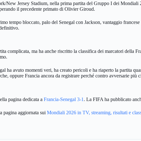
ork/New Jersey Stadium, nella prima partita del Gruppo I dei Mondiali
perando il precedente primato di Olivier Giroud.
primo tempo bloccato, palo del Senegal con Jackson, vantaggio francese 
efinitivo.
ta complicata, ma ha anche riscritto la classifica dei marcatori della F
imo.
egal ha avuto momenti veri, ha creato pericoli e ha riaperto la partita qu
che, oppure Francia ancora da registrare perché contro avversarie più c
nella pagina dedicata a
Francia-Senegal 3-1
. La FIFA ha pubblicato anch
tra pagina aggiornata sui
Mondiali 2026 in TV, streaming, risultati e clas