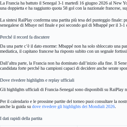
La Francia ha battuto il Senegal 3-1 martedì 16 giugno 2026 al New Y
una doppietta e ha raggiunto quota 58 gol con la nazionale francese, su
La sintesi RaiPlay conferma una partita più tesa del punteggio finale: 
senegalese di Mbaye nel finale e poi secondo gol di Mbappé per il 3-1 d
Perché il record fa discutere
Da una parte c’è il dato enorme: Mbappé non ha solo sbloccato una parti
mediatica, il capitano francese ha risposto subito con un segnale fortiss
Dall’altra parte, la Francia non ha dominato dall’inizio alla fine. Il Sen
candidata forte perché ha campioni capaci di decidere anche serate spor
Dove rivedere highlights e replay ufficiali
Gli highlights ufficiali di Francia-Senegal sono disponibili su RaiPlay 
Per il calendario e le prossime partite del torneo puoi consultare la nos
anche la guida su
dove rivedere gli highlights dei Mondiali 2026
.
I dati rapidi della partita