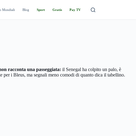
o Mondiali
Blog
Sport
Gratis
Pay TV
 non racconta una passeggiata:
il Senegal ha colpito un palo, è
ante per i Bleus, ma segnali meno comodi di quanto dica il tabellino.