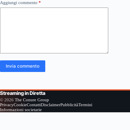
Aggiungi commento
*
Invia commento
Streaming in Diretta
© 2026
The Conure Group
Privacy
Cookie
Contatti
Disclaimer
Pubblicità
Termini
Informazioni societarie