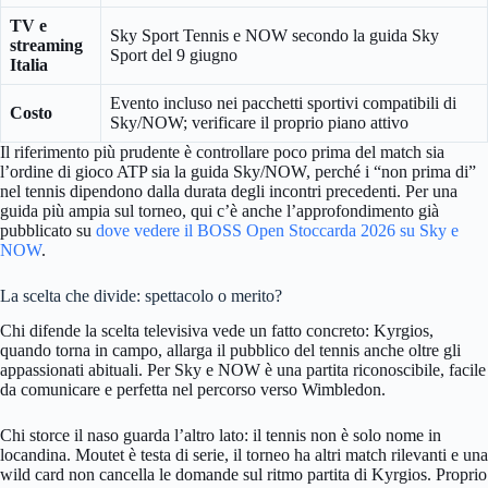
TV e
Sky Sport Tennis e NOW secondo la guida Sky
streaming
Sport del 9 giugno
Italia
Evento incluso nei pacchetti sportivi compatibili di
Costo
Sky/NOW; verificare il proprio piano attivo
Il riferimento più prudente è controllare poco prima del match sia
l’ordine di gioco ATP sia la guida Sky/NOW, perché i “non prima di”
nel tennis dipendono dalla durata degli incontri precedenti. Per una
guida più ampia sul torneo, qui c’è anche l’approfondimento già
pubblicato su
dove vedere il BOSS Open Stoccarda 2026 su Sky e
NOW
.
La scelta che divide: spettacolo o merito?
Chi difende la scelta televisiva vede un fatto concreto: Kyrgios,
quando torna in campo, allarga il pubblico del tennis anche oltre gli
appassionati abituali. Per Sky e NOW è una partita riconoscibile, facile
da comunicare e perfetta nel percorso verso Wimbledon.
Chi storce il naso guarda l’altro lato: il tennis non è solo nome in
locandina. Moutet è testa di serie, il torneo ha altri match rilevanti e una
wild card non cancella le domande sul ritmo partita di Kyrgios. Proprio