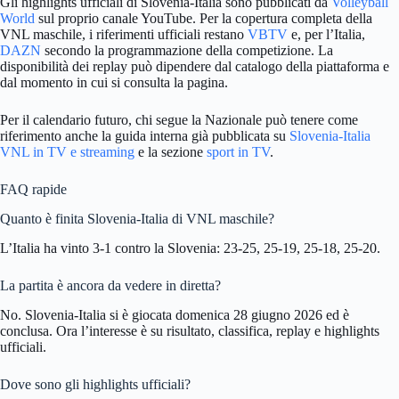
Gli highlights ufficiali di Slovenia-Italia sono pubblicati da
Volleyball
World
sul proprio canale YouTube. Per la copertura completa della
VNL maschile, i riferimenti ufficiali restano
VBTV
e, per l’Italia,
DAZN
secondo la programmazione della competizione. La
disponibilità dei replay può dipendere dal catalogo della piattaforma e
dal momento in cui si consulta la pagina.
Per il calendario futuro, chi segue la Nazionale può tenere come
riferimento anche la guida interna già pubblicata su
Slovenia-Italia
VNL in TV e streaming
e la sezione
sport in TV
.
FAQ rapide
Quanto è finita Slovenia-Italia di VNL maschile?
L’Italia ha vinto 3-1 contro la Slovenia: 23-25, 25-19, 25-18, 25-20.
La partita è ancora da vedere in diretta?
No. Slovenia-Italia si è giocata domenica 28 giugno 2026 ed è
conclusa. Ora l’interesse è su risultato, classifica, replay e highlights
ufficiali.
Dove sono gli highlights ufficiali?