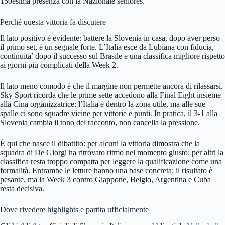
150esima presenza con la Nazionale seniores.
Perché questa vittoria fa discutere
Il lato positivo è evidente: battere la Slovenia in casa, dopo aver perso
il primo set, è un segnale forte. L’Italia esce da Lubiana con fiducia,
continuita’ dopo il successo sul Brasile e una classifica migliore rispetto
ai giorni più complicati della Week 2.
Il lato meno comodo è che il margine non permette ancora di rilassarsi.
Sky Sport ricorda che le prime sette accedono alla Final Eight insieme
alla Cina organizzatrice: l’Italia è dentro la zona utile, ma alle sue
spalle ci sono squadre vicine per vittorie e punti. In pratica, il 3-1 alla
Slovenia cambia il tono del racconto, non cancella la pressione.
È qui che nasce il dibattito: per alcuni la vittoria dimostra che la
squadra di De Giorgi ha ritrovato ritmo nel momento giusto; per altri la
classifica resta troppo compatta per leggere la qualificazione come una
formalità. Entrambe le letture hanno una base concreta: il risultato è
pesante, ma la Week 3 contro Giappone, Belgio, Argentina e Cuba
resta decisiva.
Dove rivedere highlights e partita ufficialmente