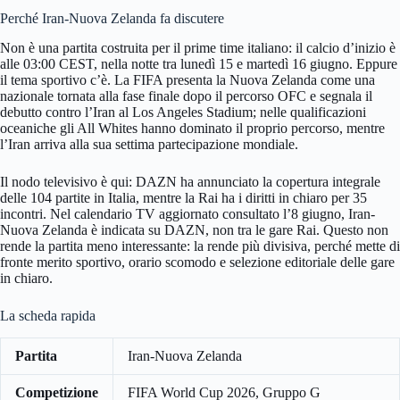
Perché Iran-Nuova Zelanda fa discutere
Non è una partita costruita per il prime time italiano: il calcio d’inizio è
alle 03:00 CEST, nella notte tra lunedì 15 e martedì 16 giugno. Eppure
il tema sportivo c’è. La FIFA presenta la Nuova Zelanda come una
nazionale tornata alla fase finale dopo il percorso OFC e segnala il
debutto contro l’Iran al Los Angeles Stadium; nelle qualificazioni
oceaniche gli All Whites hanno dominato il proprio percorso, mentre
l’Iran arriva alla sua settima partecipazione mondiale.
Il nodo televisivo è qui: DAZN ha annunciato la copertura integrale
delle 104 partite in Italia, mentre la Rai ha i diritti in chiaro per 35
incontri. Nel calendario TV aggiornato consultato l’8 giugno, Iran-
Nuova Zelanda è indicata su DAZN, non tra le gare Rai. Questo non
rende la partita meno interessante: la rende più divisiva, perché mette di
fronte merito sportivo, orario scomodo e selezione editoriale delle gare
in chiaro.
La scheda rapida
Partita
Iran-Nuova Zelanda
Competizione
FIFA World Cup 2026, Gruppo G