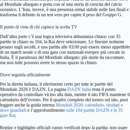
al Mondiale allargato e porta con sé una storia di crescita del calcio
oceanico. L’Iran, invece, è una presenza ormai stabile nelle fasi finali e
trasforma il debutto in un test vero per capire il peso del Gruppo G.
Il punto di vista di chi capisce la scelta TV
Dall’altra parte c’è una logica televisiva abbastanza chiara: con 35
partite in chiaro su 104, la Rai deve selezionare. Le finestre notturne
pesano sugli ascolti, e una partita alle 03:00 può essere meno appetibile
di un match serale o di una gara con nazionali europee più cercate in
Italia. È il paradosso del Mondiale allargato: più storie da raccontare,
ma non tutte possono avere lo stesso spazio in chiaro.
Dove seguirla ufficialmente
Per la diretta italiana, il riferimento certo per tutte le partite del
Mondiale 2026 è DAZN. La pagina
DAZN Italia
resta il punto
operativo da controllare vicino alla data, mentre il sito FIFA mantiene il
calendario dell’evento. Per il quadro completo del torneo sul sito, puoi
leggere anche la guida interna
Mondiali 2026: calendario, risultati e
dove guardarli
e l’approfondimento
sulle 104 partite DAZN e le 35
gare Rai
.
Replay e highlights ufficiali vanno verificati dopo la partita: non usare