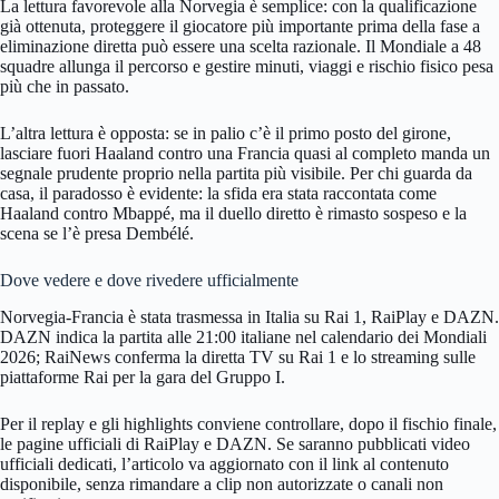
La lettura favorevole alla Norvegia è semplice: con la qualificazione
già ottenuta, proteggere il giocatore più importante prima della fase a
eliminazione diretta può essere una scelta razionale. Il Mondiale a 48
squadre allunga il percorso e gestire minuti, viaggi e rischio fisico pesa
più che in passato.
L’altra lettura è opposta: se in palio c’è il primo posto del girone,
lasciare fuori Haaland contro una Francia quasi al completo manda un
segnale prudente proprio nella partita più visibile. Per chi guarda da
casa, il paradosso è evidente: la sfida era stata raccontata come
Haaland contro Mbappé, ma il duello diretto è rimasto sospeso e la
scena se l’è presa Dembélé.
Dove vedere e dove rivedere ufficialmente
Norvegia-Francia è stata trasmessa in Italia su Rai 1, RaiPlay e DAZN.
DAZN indica la partita alle 21:00 italiane nel calendario dei Mondiali
2026; RaiNews conferma la diretta TV su Rai 1 e lo streaming sulle
piattaforme Rai per la gara del Gruppo I.
Per il replay e gli highlights conviene controllare, dopo il fischio finale,
le pagine ufficiali di RaiPlay e DAZN. Se saranno pubblicati video
ufficiali dedicati, l’articolo va aggiornato con il link al contenuto
disponibile, senza rimandare a clip non autorizzate o canali non