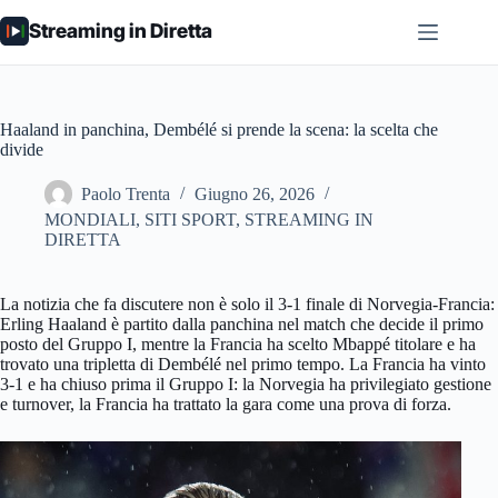
Salta
Streaming in Diretta
al
contenuto
Haaland in panchina, Dembélé si prende la scena: la scelta che
divide
Paolo Trenta
Giugno 26, 2026
MONDIALI
,
SITI SPORT
,
STREAMING IN
DIRETTA
La notizia che fa discutere non è solo il 3-1 finale di Norvegia-Francia:
Erling Haaland è partito dalla panchina nel match che decide il primo
posto del Gruppo I, mentre la Francia ha scelto Mbappé titolare e ha
trovato una tripletta di Dembélé nel primo tempo. La Francia ha vinto
3-1 e ha chiuso prima il Gruppo I: la Norvegia ha privilegiato gestione
e turnover, la Francia ha trattato la gara come una prova di forza.