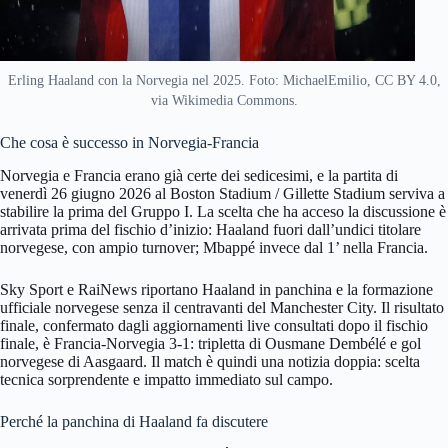
Erling Haaland con la Norvegia nel 2025. Foto: MichaelEmilio, CC BY 4.0,
via Wikimedia Commons.
Che cosa è successo in Norvegia-Francia
Norvegia e Francia erano già certe dei sedicesimi, e la partita di
venerdì 26 giugno 2026 al Boston Stadium / Gillette Stadium serviva a
stabilire la prima del Gruppo I. La scelta che ha acceso la discussione è
arrivata prima del fischio d’inizio: Haaland fuori dall’undici titolare
norvegese, con ampio turnover; Mbappé invece dal 1’ nella Francia.
Sky Sport e RaiNews riportano Haaland in panchina e la formazione
ufficiale norvegese senza il centravanti del Manchester City. Il risultato
finale, confermato dagli aggiornamenti live consultati dopo il fischio
finale, è Francia-Norvegia 3-1: tripletta di Ousmane Dembélé e gol
norvegese di Aasgaard. Il match è quindi una notizia doppia: scelta
tecnica sorprendente e impatto immediato sul campo.
Perché la panchina di Haaland fa discutere