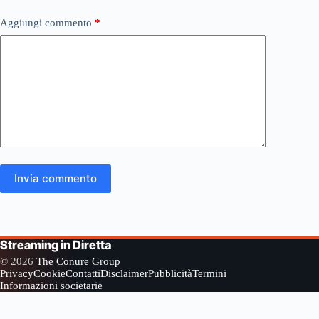
Aggiungi commento
*
Invia commento
Streaming in Diretta
© 2026
The Conure Group
Privacy
Cookie
Contatti
Disclaimer
Pubblicità
Termini
Informazioni societarie