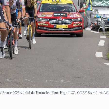
de France 2023 sul Col du Tourmalet. Foto: Hugo LUC, CC BY-SA 4.0, via 