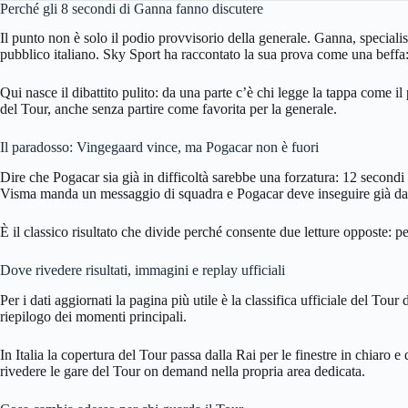
Perché gli 8 secondi di Ganna fanno discutere
Il punto non è solo il podio provvisorio della generale. Ganna, speciali
pubblico italiano. Sky Sport ha raccontato la sua prova come una beffa:
Qui nasce il dibattito pulito: da una parte c’è chi legge la tappa come i
del Tour, anche senza partire come favorita per la generale.
Il paradosso: Vingegaard vince, ma Pogacar non è fuori
Dire che Pogacar sia già in difficoltà sarebbe una forzatura: 12 secondi
Visma manda un messaggio di squadra e Pogacar deve inseguire già dal
È il classico risultato che divide perché consente due letture opposte: p
Dove rivedere risultati, immagini e replay ufficiali
Per i dati aggiornati la pagina più utile è la classifica ufficiale del To
riepilogo dei momenti principali.
In Italia la copertura del Tour passa dalla Rai per le finestre in chia
rivedere le gare del Tour on demand nella propria area dedicata.