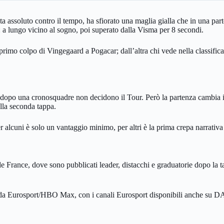
sta assoluto contro il tempo, ha sfiorato una maglia gialla che in una p
 a lungo vicino al sogno, poi superato dalla Visma per 8 secondi.
l primo colpo di Vingegaard a Pogacar; dall’altra chi vede nella classific
 dopo una cronosquadre non decidono il Tour. Però la partenza cambia il 
la seconda tappa.
er alcuni è solo un vantaggio minimo, per altri è la prima crepa narrativa
ur de France, dove sono pubblicati leader, distacchi e graduatorie dopo la 
ro e da Eurosport/HBO Max, con i canali Eurosport disponibili anche su D