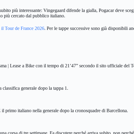
bito più interessante: Vingegaard difende la gialla, Pogacar deve scegli
 più cercato dal pubblico italiano.
 il Tour de France 2026
. Per le tappe successive sono già disponibili an
ma | Lease a Bike con il tempo di 21’47” secondo il sito ufficiale del T
a classifica generale dopo la tappa 1.
il primo italiano nella generale dopo la cronosquadre di Barcellona.
na corsa di tre settimane. Fa discutere perché arriva subito, non perché