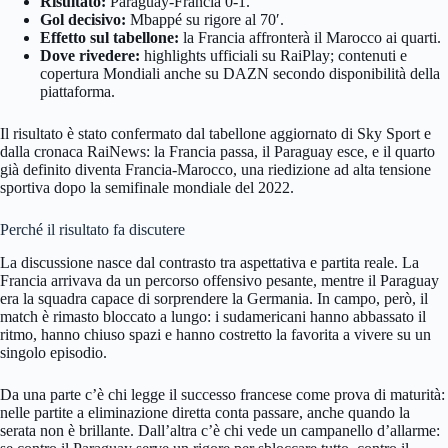
Risultato:
Paraguay-Francia 0-1.
Gol decisivo:
Mbappé su rigore al 70′.
Effetto sul tabellone:
la Francia affronterà il Marocco ai quarti.
Dove rivedere:
highlights ufficiali su RaiPlay; contenuti e
copertura Mondiali anche su DAZN secondo disponibilità della
piattaforma.
Il risultato è stato confermato dal tabellone aggiornato di Sky Sport e
dalla cronaca RaiNews: la Francia passa, il Paraguay esce, e il quarto
già definito diventa Francia-Marocco, una riedizione ad alta tensione
sportiva dopo la semifinale mondiale del 2022.
Perché il risultato fa discutere
La discussione nasce dal contrasto tra aspettativa e partita reale. La
Francia arrivava da un percorso offensivo pesante, mentre il Paraguay
era la squadra capace di sorprendere la Germania. In campo, però, il
match è rimasto bloccato a lungo: i sudamericani hanno abbassato il
ritmo, hanno chiuso spazi e hanno costretto la favorita a vivere su un
singolo episodio.
Da una parte c’è chi legge il successo francese come prova di maturità:
nelle partite a eliminazione diretta conta passare, anche quando la
serata non è brillante. Dall’altra c’è chi vede un campanello d’allarme: