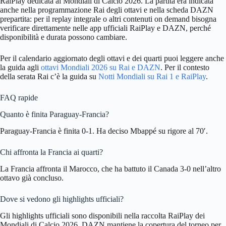
RaiPlay dedicata ai Mondiali di Calcio 2026. La partita era indicata
anche nella programmazione Rai degli ottavi e nella scheda DAZN
prepartita: per il replay integrale o altri contenuti on demand bisogna
verificare direttamente nelle app ufficiali RaiPlay e DAZN, perché
disponibilità e durata possono cambiare.
Per il calendario aggiornato degli ottavi e dei quarti puoi leggere anche
la guida agli
ottavi Mondiali 2026 su Rai e DAZN
. Per il contesto
della serata Rai c’è la guida su
Notti Mondiali su Rai 1 e RaiPlay
.
FAQ rapide
Quanto è finita Paraguay-Francia?
Paraguay-Francia è finita 0-1. Ha deciso Mbappé su rigore al 70′.
Chi affronta la Francia ai quarti?
La Francia affronta il Marocco, che ha battuto il Canada 3-0 nell’altro
ottavo già concluso.
Dove si vedono gli highlights ufficiali?
Gli highlights ufficiali sono disponibili nella raccolta RaiPlay dei
Mondiali di Calcio 2026. DAZN mantiene la copertura del torneo per