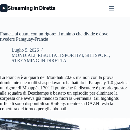
Salta
Streaming in Diretta
al
contenuto
Francia ai quarti con un rigore: il minimo che divide e dove
rivedere Paraguay-Francia
Luglio 5, 2026
MONDIALI
,
RISULTATI SPORTIVI
,
SITI SPORT
,
STREAMING IN DIRETTA
La Francia è ai quarti dei Mondiali 2026, ma non con la prova
dominante che molti si aspettavano: ha battuto il Paraguay 1-0 grazie a
un rigore di Mbappé al 70′. Il punto che fa discutere è proprio questo:
alla squadra di Deschamps è bastato un episodio per eliminare la
sorpresa che aveva già mandato fuori la Germania. Gli highlights
ufficiali sono disponibili su RaiPlay, mentre su DAZN resta la
copertura del torneo per gli abbonati.