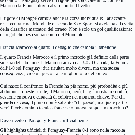
se contro il Paraguay serve un rigore per sbloccare tutto, contro il
Marocco la Francia dovrà alzare molto il livello.
Il rigore di Mbappé cambia anche la corsa individuale: l’attaccante
resta centrale nel Mondiale e, secondo Sky Sport, si avvicina alla vetta
della classifica marcatori del torneo. Non è solo un gol qualificazione:
è un gol che pesa sul racconto del Mondiale.
Francia-Marocco ai quarti: il dettaglio che cambia il tabellone
Il quarto Francia-Marocco è il primo incrocio già definito della parte
sinistra del tabellone. Il Marocco arriva dal 3-0 al Canada, la Francia
dall’1-0 sul Paraguay: due risultati molto diversi, ma una stessa
conseguenza, cioè un posto tra le migliori otto del torneo.
Qui nasce il confronto: la Francia ha più nome, più profondità e più
abitudine a queste partite; il Marocco, però, ha già mostrato solidità,
gestione emotiva e capacità di colpire nei momenti chiave. Per chi
guarda da casa, il punto non è soltanto “chi passa”, ma quale partita
verrà fuori: dominio tecnico francese o nuova trappola marocchina?
Dove rivedere Paraguay-Francia ufficialmente
Gli highlights ufficiali di Paraguay-Francia 0-1 sono nella raccolta