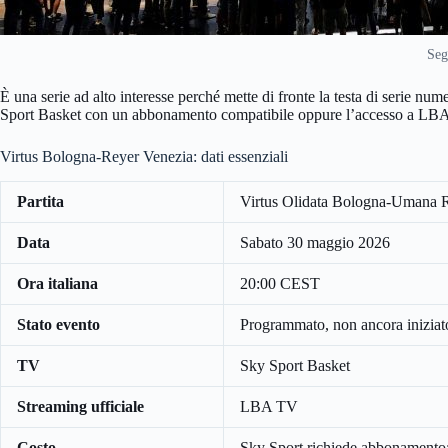
Seg
È una serie ad alto interesse perché mette di fronte la testa di serie n
Sport Basket con un abbonamento compatibile oppure l’accesso a LB
Virtus Bologna-Reyer Venezia: dati essenziali
Partita
Virtus Olidata Bologna-Umana R
Data
Sabato 30 maggio 2026
Ora italiana
20:00 CEST
Stato evento
Programmato, non ancora iniziato
TV
Sky Sport Basket
Streaming ufficiale
LBA TV
Costo
Sky Sport richiede abbonamento; 