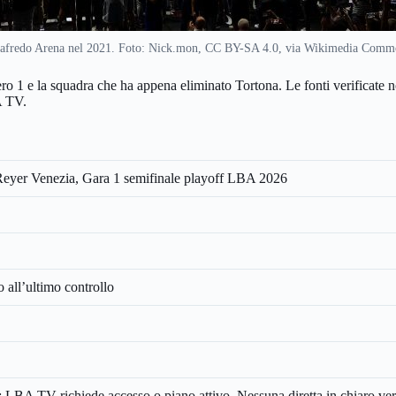
afredo Arena nel 2021. Foto: Nick.mon, CC BY-SA 4.0, via Wikimedia Comm
umero 1 e la squadra che ha appena eliminato Tortona. Le fonti verificate
A TV.
eyer Venezia, Gara 1 semifinale playoff LBA 2026
 all’ultimo controllo
LBA TV richiede accesso o piano attivo. Nessuna diretta in chiaro veri