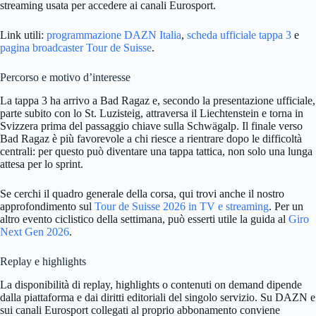
streaming usata per accedere ai canali Eurosport.
Link utili:
programmazione DAZN Italia
,
scheda ufficiale tappa 3
e
pagina broadcaster Tour de Suisse
.
Percorso e motivo d’interesse
La tappa 3 ha arrivo a Bad Ragaz e, secondo la presentazione ufficiale,
parte subito con lo St. Luzisteig, attraversa il Liechtenstein e torna in
Svizzera prima del passaggio chiave sulla Schwägalp. Il finale verso
Bad Ragaz è più favorevole a chi riesce a rientrare dopo le difficoltà
centrali: per questo può diventare una tappa tattica, non solo una lunga
attesa per lo sprint.
Se cerchi il quadro generale della corsa, qui trovi anche il nostro
approfondimento sul
Tour de Suisse 2026 in TV e streaming
. Per un
altro evento ciclistico della settimana, può esserti utile la guida al
Giro
Next Gen 2026
.
Replay e highlights
La disponibilità di replay, highlights o contenuti on demand dipende
dalla piattaforma e dai diritti editoriali del singolo servizio. Su DAZN e
sui canali Eurosport collegati al proprio abbonamento conviene