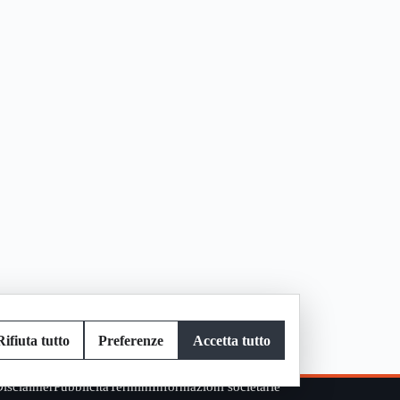
Rifiuta tutto
Preferenze
Accetta tutto
isclaimer
Pubblicità
Termini
Informazioni societarie