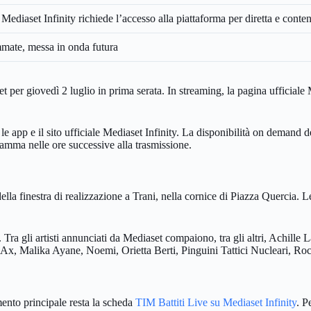
 Mediaset Infinity richiede l’accesso alla piattaforma per diretta e conten
mmate, messa in onda futura
t per giovedì 2 luglio in prima serata. In streaming, la pagina ufficial
 app e il sito ufficiale Mediaset Infinity. La disponibilità on demand d
ramma nelle ore successive alla trasmissione.
 della finestra di realizzazione a Trani, nella cornice di Piazza Quercia
 Tra gli artisti annunciati da Mediaset compaiono, tra gli altri, Achil
-Ax, Malika Ayane, Noemi, Orietta Berti, Pinguini Tattici Nucleari, 
mento principale resta la scheda
TIM Battiti Live su Mediaset Infinity
. P