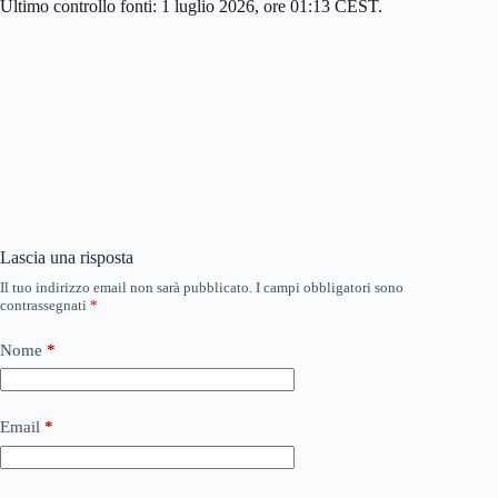
Ultimo controllo fonti: 1 luglio 2026, ore 01:13 CEST.
Lascia una risposta
Il tuo indirizzo email non sarà pubblicato.
I campi obbligatori sono
contrassegnati
*
Nome
*
Email
*