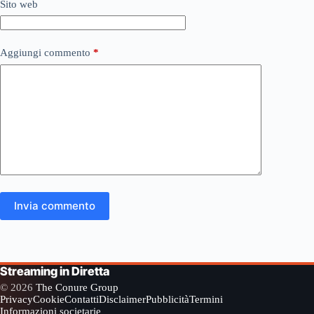
Sito web
Aggiungi commento
*
Invia commento
Streaming in Diretta
© 2026
The Conure Group
Privacy
Cookie
Contatti
Disclaimer
Pubblicità
Termini
Informazioni societarie