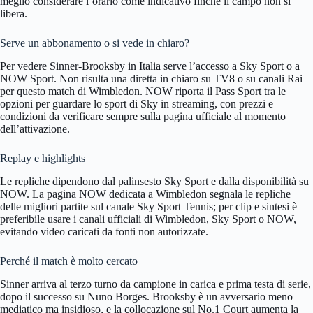
meglio considerare l’orario come indicativo finché il campo non si
libera.
Serve un abbonamento o si vede in chiaro?
Per vedere Sinner-Brooksby in Italia serve l’accesso a Sky Sport o a
NOW Sport. Non risulta una diretta in chiaro su TV8 o su canali Rai
per questo match di Wimbledon. NOW riporta il Pass Sport tra le
opzioni per guardare lo sport di Sky in streaming, con prezzi e
condizioni da verificare sempre sulla pagina ufficiale al momento
dell’attivazione.
Replay e highlights
Le repliche dipendono dal palinsesto Sky Sport e dalla disponibilità su
NOW. La pagina NOW dedicata a Wimbledon segnala le repliche
delle migliori partite sul canale Sky Sport Tennis; per clip e sintesi è
preferibile usare i canali ufficiali di Wimbledon, Sky Sport o NOW,
evitando video caricati da fonti non autorizzate.
Perché il match è molto cercato
Sinner arriva al terzo turno da campione in carica e prima testa di serie,
dopo il successo su Nuno Borges. Brooksby è un avversario meno
mediatico ma insidioso, e la collocazione sul No.1 Court aumenta la