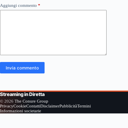
Aggiungi commento
*
Invia commento
Streaming in Diretta
© 2026
The Conure Group
Privacy
Cookie
Contatti
Disclaimer
Pubblicità
Termini
Informazioni societarie