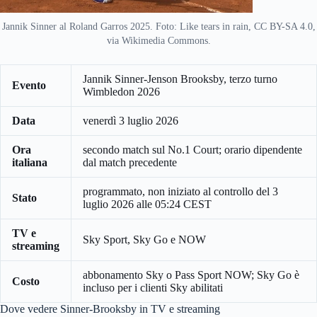
Jannik Sinner al Roland Garros 2025. Foto: Like tears in rain, CC BY-SA 4.0,
via Wikimedia Commons.
Jannik Sinner-Jenson Brooksby, terzo turno
Evento
Wimbledon 2026
Data
venerdì 3 luglio 2026
Ora
secondo match sul No.1 Court; orario dipendente
italiana
dal match precedente
programmato, non iniziato al controllo del 3
Stato
luglio 2026 alle 05:24 CEST
TV e
Sky Sport, Sky Go e NOW
streaming
abbonamento Sky o Pass Sport NOW; Sky Go è
Costo
incluso per i clienti Sky abilitati
Dove vedere Sinner-Brooksby in TV e streaming