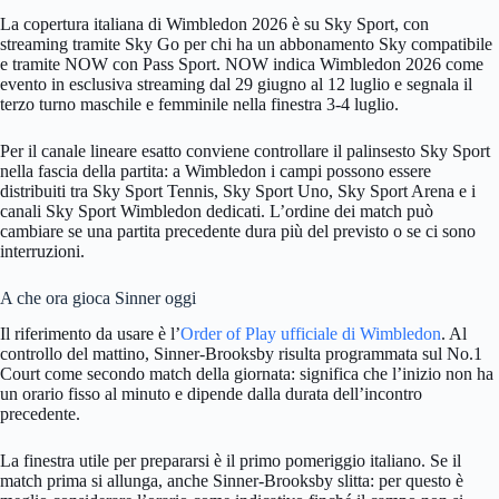
La copertura italiana di Wimbledon 2026 è su Sky Sport, con
streaming tramite Sky Go per chi ha un abbonamento Sky compatibile
e tramite NOW con Pass Sport. NOW indica Wimbledon 2026 come
evento in esclusiva streaming dal 29 giugno al 12 luglio e segnala il
terzo turno maschile e femminile nella finestra 3-4 luglio.
Per il canale lineare esatto conviene controllare il palinsesto Sky Sport
nella fascia della partita: a Wimbledon i campi possono essere
distribuiti tra Sky Sport Tennis, Sky Sport Uno, Sky Sport Arena e i
canali Sky Sport Wimbledon dedicati. L’ordine dei match può
cambiare se una partita precedente dura più del previsto o se ci sono
interruzioni.
A che ora gioca Sinner oggi
Il riferimento da usare è l’
Order of Play ufficiale di Wimbledon
. Al
controllo del mattino, Sinner-Brooksby risulta programmata sul No.1
Court come secondo match della giornata: significa che l’inizio non ha
un orario fisso al minuto e dipende dalla durata dell’incontro
precedente.
La finestra utile per prepararsi è il primo pomeriggio italiano. Se il
match prima si allunga, anche Sinner-Brooksby slitta: per questo è