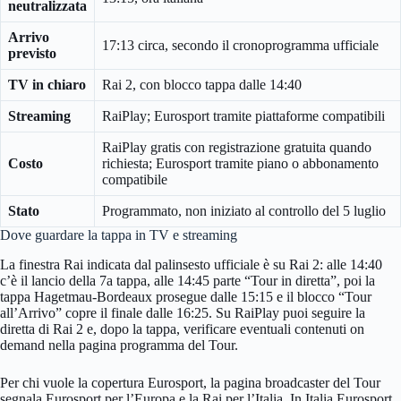
neutralizzata
Arrivo
17:13 circa, secondo il cronoprogramma ufficiale
previsto
TV in chiaro
Rai 2, con blocco tappa dalle 14:40
Streaming
RaiPlay; Eurosport tramite piattaforme compatibili
RaiPlay gratis con registrazione gratuita quando
Costo
richiesta; Eurosport tramite piano o abbonamento
compatibile
Stato
Programmato, non iniziato al controllo del 5 luglio
Dove guardare la tappa in TV e streaming
La finestra Rai indicata dal palinsesto ufficiale è su Rai 2: alle 14:40
c’è il lancio della 7a tappa, alle 14:45 parte “Tour in diretta”, poi la
tappa Hagetmau-Bordeaux prosegue dalle 15:15 e il blocco “Tour
all’Arrivo” copre il finale dalle 16:25. Su RaiPlay puoi seguire la
diretta di Rai 2 e, dopo la tappa, verificare eventuali contenuti on
demand nella pagina programma del Tour.
Per chi vuole la copertura Eurosport, la pagina broadcaster del Tour
segnala Eurosport per l’Europa e la Rai per l’Italia. In Italia Eurosport