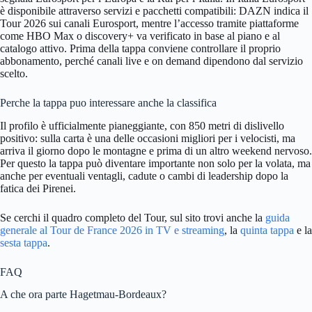
è disponibile attraverso servizi e pacchetti compatibili: DAZN indica il
Tour 2026 sui canali Eurosport, mentre l’accesso tramite piattaforme
come HBO Max o discovery+ va verificato in base al piano e al
catalogo attivo. Prima della tappa conviene controllare il proprio
abbonamento, perché canali live e on demand dipendono dal servizio
scelto.
Perche la tappa puo interessare anche la classifica
Il profilo è ufficialmente pianeggiante, con 850 metri di dislivello
positivo: sulla carta è una delle occasioni migliori per i velocisti, ma
arriva il giorno dopo le montagne e prima di un altro weekend nervoso.
Per questo la tappa può diventare importante non solo per la volata, ma
anche per eventuali ventagli, cadute o cambi di leadership dopo la
fatica dei Pirenei.
Se cerchi il quadro completo del Tour, sul sito trovi anche la
guida
generale al Tour de France 2026 in TV e streaming
, la
quinta tappa
e la
sesta tappa
.
FAQ
A che ora parte Hagetmau-Bordeaux?