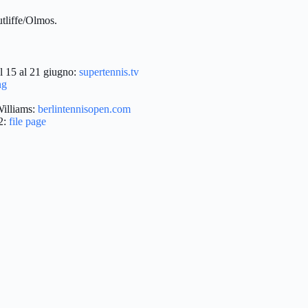
tliffe/Olmos.
l 15 al 21 giugno:
supertennis.tv
ng
Williams:
berlintennisopen.com
2:
file page