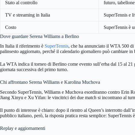
Stato al controllo
futuro, tabellon
TV e streaming in Italia
SuperTennis e li
Costo
SuperTennis è un
Dove guardare Serena Williams a Berlino
In Italia il riferimento è
SuperTennis
, che ha annunciato il WTA 500 di B
palinsesto aggiornato, perché il calendario giornaliero può cambiare in 
La WTA indica il torneo di Berlino come evento sull’erba dal 15 al 21 g
giornata successiva del primo turno.
Chi affrontano Serena Williams e Karolina Muchova
Secondo SuperTennis, Williams e Muchova esordiranno contro Erin Routli
Jiang Xinyu e Xu Yifan: le vincitrici dei due match si incontrano al tur
Il punto di interesse è chiaro: dopo il rientro al Queen’s interrotto dall
pubblico italiano, però, la risposta pratica resta semplice: SuperTennis è
Replay e aggiornamenti