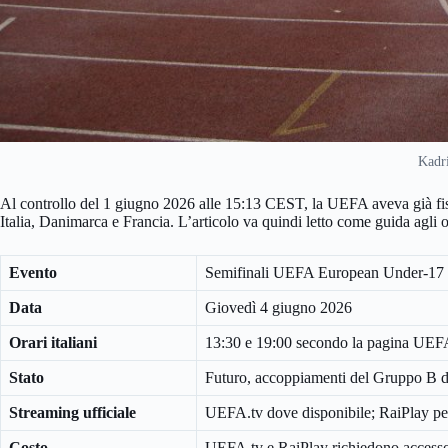
Kadr
Al controllo del 1 giugno 2026 alle 15:13 CEST, la UEFA aveva già fiss
Italia, Danimarca e Francia. L’articolo va quindi letto come guida agli o
Evento
Semifinali UEFA European Under-17
Data
Giovedì 4 giugno 2026
Orari italiani
13:30 e 19:00 secondo la pagina UEFA; 
Stato
Futuro, accoppiamenti del Gruppo B 
Streaming ufficiale
UEFA.tv dove disponibile; RaiPlay per e
Costo
UEFA.tv e RaiPlay richiedono accesso t