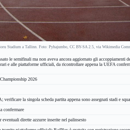
ioru Stadium a Tallinn. Foto: Pyhajumbo, CC BY-SA 2.5, via Wikimedia Com
ato le semifinali ma non aveva ancora aggiornato gli accoppiamenti def
rari e alle piattaforme ufficiali, da ricontrollare appena la UEFA confer
 Championship 2026
verificare la singola scheda partita appena sono assegnati stadi e squ
da confermare
ventuali dirette azzurre inserite nel palinsesto
ramite piattaforme ufficiali; RaiPlay è gratuita con registrazione secon