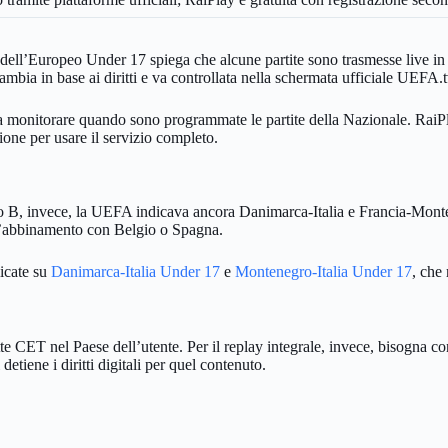
dell’Europeo Under 17 spiega che alcune partite sono trasmesse live in d
ambia in base ai diritti e va controllata nella schermata ufficiale UEFA.t
a monitorare quando sono programmate le partite della Nazionale. RaiPla
ione per usare il servizio completo.
B, invece, la UEFA indicava ancora Danimarca-Italia e Francia-Montene
e l’abbinamento con Belgio o Spagna.
licate su
Danimarca-Italia Under 17
e
Montenegro-Italia Under 17
, che 
tte CET nel Paese dell’utente. Per il replay integrale, invece, bisogna 
tiene i diritti digitali per quel contenuto.