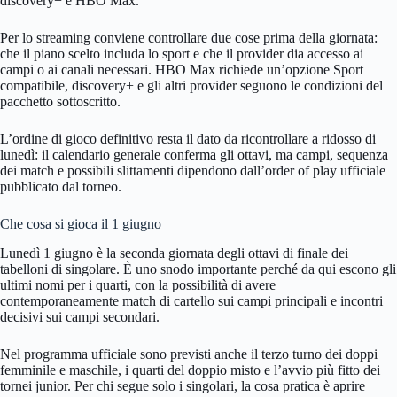
discovery+ e HBO Max.
Per lo streaming conviene controllare due cose prima della giornata:
che il piano scelto includa lo sport e che il provider dia accesso ai
campi o ai canali necessari. HBO Max richiede un’opzione Sport
compatibile, discovery+ e gli altri provider seguono le condizioni del
pacchetto sottoscritto.
L’ordine di gioco definitivo resta il dato da ricontrollare a ridosso di
lunedì: il calendario generale conferma gli ottavi, ma campi, sequenza
dei match e possibili slittamenti dipendono dall’order of play ufficiale
pubblicato dal torneo.
Che cosa si gioca il 1 giugno
Lunedì 1 giugno è la seconda giornata degli ottavi di finale dei
tabelloni di singolare. È uno snodo importante perché da qui escono gli
ultimi nomi per i quarti, con la possibilità di avere
contemporaneamente match di cartello sui campi principali e incontri
decisivi sui campi secondari.
Nel programma ufficiale sono previsti anche il terzo turno dei doppi
femminile e maschile, i quarti del doppio misto e l’avvio più fitto dei
tornei junior. Per chi segue solo i singolari, la cosa pratica è aprire