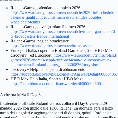
Roland-Garros, calendario completo 2026:
https://www.rolandgarros.com/en-us/article/2026-full-schedule-
calendar-qualifying-rounds-main-draw-singles-doubles-
wheelchair-tennis
Roland-Garros, dove guardare il torneo 2026:
https://www.rolandgarros.com/en-us/article/roland-garros-2026-
tv-broadcasters-france-international
Roland-Garros, pagina broadcaster:
https://www.rolandgarros.com/en-us/broadcasters
Eurosport Italia, copertura Roland Garros 2026 su HBO Max,
discovery+ ed Eurosport:
https://www.eurosport.it/tennis/roland-
garros/2026/andreas-seppi-entra-nel-team-di-eurosport-italia-
commentera-il-roland-garros_sto23300836/story.shtml
discovery+ Help Italia, piani di abbonamento:
https://support.discoveryplus.com/it-it/Answer/Detail/000004067
HBO Max Help Italia, Sport su HBO Max:
https://help.hbomax.com/it-it/answer/detail/000002560
A che ora inizia il Day 6
Il calendario ufficiale Roland-Garros colloca il Day 6 venerdì 29
maggio 2026 con inizio dalle 11:00 italiane. La giornata apre il terzo
turno dei singolari e aggiunge incontri di doppio, quindi l’ordine dei
campi può diventare decisivo per chi vuole seguire un match specifico.