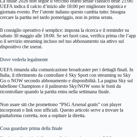
La finale 2026 non segue il vecchio orario serale classico delle 21:00.
UEFA indica il calcio d’inizio alle 18:00 per migliorare logistica e
giornata evento. Per l’utente italiano questo cambia tutto: bisogna
cercare la partita nel tardo pomeriggio, non in prima serata.
Il consiglio operativo è semplice: imposta la ricerca e il reminder su
sabato 30 maggio alle 18:00. Se sei fuori casa, verifica prima che l’app
o il servizio streaming incluso nel tuo abbonamento sia attivo sul
dispositivo che userai.
Dove vederla legalmente
UEFA rimanda alla comunicazione broadcaster per i dettagli finali. In
Italia, il riferimento da controllare è Sky Sport con streaming su Sky
Go o NOW secondo abbonamento e disponibilità. La pagina Sky sul
tabellone Champions e il palinsesto Sky/NOW sono le fonti da
ricontrollare quando la partita entra nella settimana finale.
Non usare siti che promettono “PSG Arsenal gratis” con player
incorporati o link non ufficiali. Questo articolo serve a trovare la
piattaforma corretta, non a ospitare la diretta.
Cosa guardare prima della finale