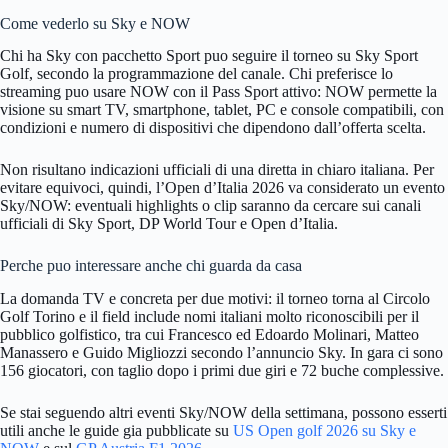
Come vederlo su Sky e NOW
Chi ha Sky con pacchetto Sport puo seguire il torneo su Sky Sport
Golf, secondo la programmazione del canale. Chi preferisce lo
streaming puo usare NOW con il Pass Sport attivo: NOW permette la
visione su smart TV, smartphone, tablet, PC e console compatibili, con
condizioni e numero di dispositivi che dipendono dall’offerta scelta.
Non risultano indicazioni ufficiali di una diretta in chiaro italiana. Per
evitare equivoci, quindi, l’Open d’Italia 2026 va considerato un evento
Sky/NOW: eventuali highlights o clip saranno da cercare sui canali
ufficiali di Sky Sport, DP World Tour e Open d’Italia.
Perche puo interessare anche chi guarda da casa
La domanda TV e concreta per due motivi: il torneo torna al Circolo
Golf Torino e il field include nomi italiani molto riconoscibili per il
pubblico golfistico, tra cui Francesco ed Edoardo Molinari, Matteo
Manassero e Guido Migliozzi secondo l’annuncio Sky. In gara ci sono
156 giocatori, con taglio dopo i primi due giri e 72 buche complessive.
Se stai seguendo altri eventi Sky/NOW della settimana, possono esserti
utili anche le guide gia pubblicate su
US Open golf 2026 su Sky e