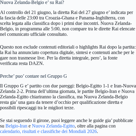
Nuova Zelanda-Belgio e’ su Rai?
Al controllo del 21 giugno, la diretta Rai del 27 giugno e’ indicata per
la fascia delle 23:00 tra Croazia-Ghana e Panama-Inghilterra, con
scelta legata alla classifica dopo i primi due incontri. Nuova Zelanda-
Belgio, in programma alle 5:00, non compare tra le dirette Rai elencate
nel comunicato ufficiale consultato.
Questo non esclude contenuti editoriali o highlights Rai dopo la partita:
la Rai ha annunciato copertura digitale, sintesi e contenuti anche per le
gare non trasmesse live. Per la diretta integrale, pero’, la fonte
verificata resta DAZN.
Perche’ puo’ contare nel Gruppo G
Il Gruppo G e’ partito con due pareggi: Belgio-Egitto 1-1 e Iran-Nuova
Zelanda 2-2. Prima dell’ultima giornata, le partite Belgio-Iran e Nuova
Zelanda-Egitto chiariranno la classifica, ma Nuova Zelanda-Belgio
resta gia’ una gara da tenere d’occhio per qualificazione diretta e
possibili ripescaggi tra le migliori terze.
Se stai seguendo il girone, puoi leggere anche le guide gia’ pubblicate
su
Belgio-Iran
e
Nuova Zelanda-Egitto
, oltre alla pagina con
calendario, risultati e classifiche dei Mondiali 2026
.