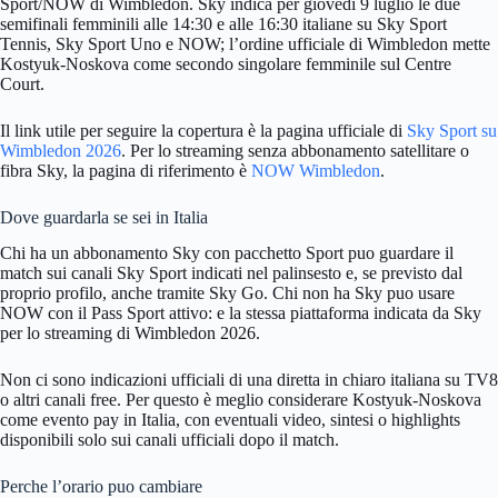
Sport/NOW di Wimbledon. Sky indica per giovedì 9 luglio le due
semifinali femminili alle 14:30 e alle 16:30 italiane su Sky Sport
Tennis, Sky Sport Uno e NOW; l’ordine ufficiale di Wimbledon mette
Kostyuk-Noskova come secondo singolare femminile sul Centre
Court.
Il link utile per seguire la copertura è la pagina ufficiale di
Sky Sport su
Wimbledon 2026
. Per lo streaming senza abbonamento satellitare o
fibra Sky, la pagina di riferimento è
NOW Wimbledon
.
Dove guardarla se sei in Italia
Chi ha un abbonamento Sky con pacchetto Sport puo guardare il
match sui canali Sky Sport indicati nel palinsesto e, se previsto dal
proprio profilo, anche tramite Sky Go. Chi non ha Sky puo usare
NOW con il Pass Sport attivo: e la stessa piattaforma indicata da Sky
per lo streaming di Wimbledon 2026.
Non ci sono indicazioni ufficiali di una diretta in chiaro italiana su TV8
o altri canali free. Per questo è meglio considerare Kostyuk-Noskova
come evento pay in Italia, con eventuali video, sintesi o highlights
disponibili solo sui canali ufficiali dopo il match.
Perche l’orario puo cambiare