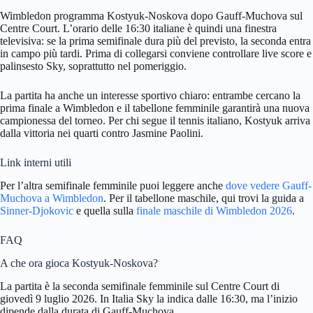
Wimbledon programma Kostyuk-Noskova dopo Gauff-Muchova sul
Centre Court. L’orario delle 16:30 italiane è quindi una finestra
televisiva: se la prima semifinale dura più del previsto, la seconda entra
in campo più tardi. Prima di collegarsi conviene controllare live score e
palinsesto Sky, soprattutto nel pomeriggio.
La partita ha anche un interesse sportivo chiaro: entrambe cercano la
prima finale a Wimbledon e il tabellone femminile garantirà una nuova
campionessa del torneo. Per chi segue il tennis italiano, Kostyuk arriva
dalla vittoria nei quarti contro Jasmine Paolini.
Link interni utili
Per l’altra semifinale femminile puoi leggere anche
dove vedere Gauff-
Muchova a Wimbledon
. Per il tabellone maschile, qui trovi la guida a
Sinner-Djokovic
e quella sulla
finale maschile di Wimbledon 2026
.
FAQ
A che ora gioca Kostyuk-Noskova?
La partita è la seconda semifinale femminile sul Centre Court di
giovedì 9 luglio 2026. In Italia Sky la indica dalle 16:30, ma l’inizio
dipende dalla durata di Gauff-Muchova.