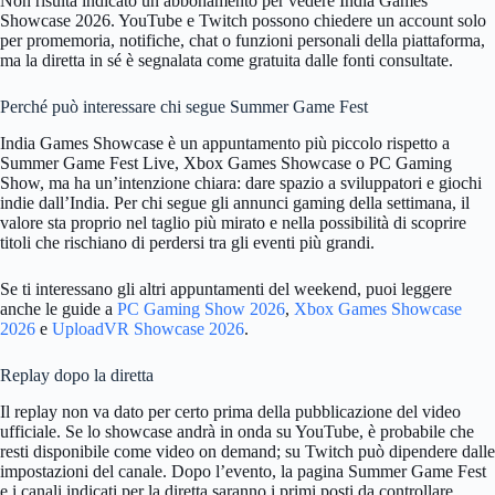
Non risulta indicato un abbonamento per vedere India Games
Showcase 2026. YouTube e Twitch possono chiedere un account solo
per promemoria, notifiche, chat o funzioni personali della piattaforma,
ma la diretta in sé è segnalata come gratuita dalle fonti consultate.
Perché può interessare chi segue Summer Game Fest
India Games Showcase è un appuntamento più piccolo rispetto a
Summer Game Fest Live, Xbox Games Showcase o PC Gaming
Show, ma ha un’intenzione chiara: dare spazio a sviluppatori e giochi
indie dall’India. Per chi segue gli annunci gaming della settimana, il
valore sta proprio nel taglio più mirato e nella possibilità di scoprire
titoli che rischiano di perdersi tra gli eventi più grandi.
Se ti interessano gli altri appuntamenti del weekend, puoi leggere
anche le guide a
PC Gaming Show 2026
,
Xbox Games Showcase
2026
e
UploadVR Showcase 2026
.
Replay dopo la diretta
Il replay non va dato per certo prima della pubblicazione del video
ufficiale. Se lo showcase andrà in onda su YouTube, è probabile che
resti disponibile come video on demand; su Twitch può dipendere dalle
impostazioni del canale. Dopo l’evento, la pagina Summer Game Fest
e i canali indicati per la diretta saranno i primi posti da controllare.