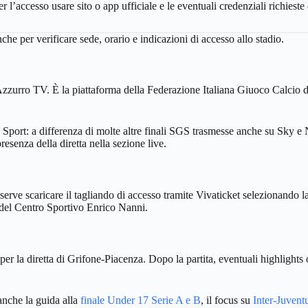
l’accesso usare sito o app ufficiale e le eventuali credenziali richieste 
he per verificare sede, orario e indicazioni di accesso allo stadio.
zurro TV. È la piattaforma della Federazione Italiana Giuoco Calcio dedi
y Sport: a differenza di molte altre finali SGS trasmesse anche su Sky
resenza della diretta nella sezione live.
erve scaricare il tagliando di accesso tramite Vivaticket selezionando la
 del Centro Sportivo Enrico Nanni.
per la diretta di Grifone-Piacenza. Dopo la partita, eventuali highligh
 anche la guida alla
finale Under 17 Serie A e B
, il focus su
Inter-Juvent