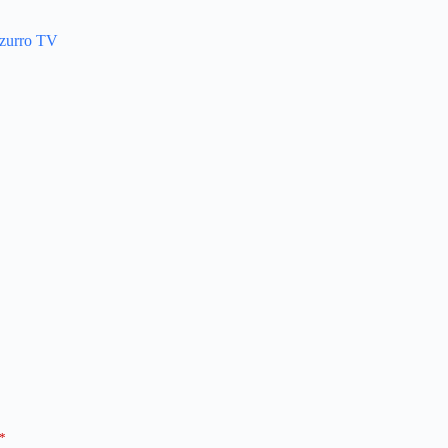
zzurro TV
*