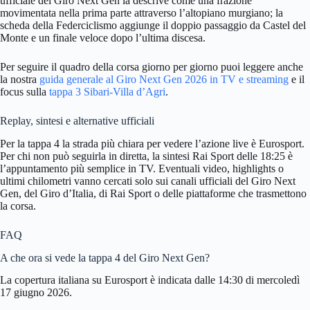
ufficiale del Giro Next Gen la descrive come una frazione
movimentata nella prima parte attraverso l’altopiano murgiano; la
scheda della Federciclismo aggiunge il doppio passaggio da Castel del
Monte e un finale veloce dopo l’ultima discesa.
Per seguire il quadro della corsa giorno per giorno puoi leggere anche
la nostra
guida generale al Giro Next Gen 2026 in TV e streaming
e il
focus sulla
tappa 3 Sibari-Villa d’Agri
.
Replay, sintesi e alternative ufficiali
Per la tappa 4 la strada più chiara per vedere l’azione live è Eurosport.
Per chi non può seguirla in diretta, la sintesi Rai Sport delle 18:25 è
l’appuntamento più semplice in TV. Eventuali video, highlights o
ultimi chilometri vanno cercati solo sui canali ufficiali del Giro Next
Gen, del Giro d’Italia, di Rai Sport o delle piattaforme che trasmettono
la corsa.
FAQ
A che ora si vede la tappa 4 del Giro Next Gen?
La copertura italiana su Eurosport è indicata dalle 14:30 di mercoledì
17 giugno 2026.