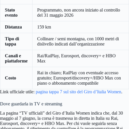
Stato
Programmato, non ancora iniziato al controllo
evento
del 31 maggio 2026
Distanza
159 km
Tipo di
Collinare / semi montagna, con 1000 metri di
tappa
dislivello indicati dall’organizzazione
Canali e
Rai/RaiPlay, Eurosport, discovery+ e HBO
piattaforme
Max
Rai in chiaro; RaiPlay con eventuale accesso
Costo
gratuito; Eurosport/discovery+/HBO Max con
piano o abbonamento compatibile
Link ufficiale utile:
pagina tappa 7 sul sito del Giro d’Italia Women
.
Dove guardarla in TV e streaming
La pagina “TV ufficiali” del Giro d’Italia Women indica che, dal 30
maggio al 7 giugno, la corsa è trasmessa in diretta in Italia su Rai,
Eurosport, discovery+ e HBO Max. Per chi vuole seguirla senza
abbonamento, il riferimento da controllare è la programmazione Rai