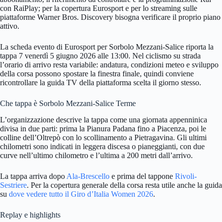
con RaiPlay; per la copertura Eurosport e per lo streaming sulle
piattaforme Warner Bros. Discovery bisogna verificare il proprio piano
attivo.
La scheda evento di Eurosport per Sorbolo Mezzani-Salice riporta la
tappa 7 venerdì 5 giugno 2026 alle 13:00. Nel ciclismo su strada
l’orario di arrivo resta variabile: andatura, condizioni meteo e sviluppo
della corsa possono spostare la finestra finale, quindi conviene
ricontrollare la guida TV della piattaforma scelta il giorno stesso.
Che tappa è Sorbolo Mezzani-Salice Terme
L’organizzazione descrive la tappa come una giornata appenninica
divisa in due parti: prima la Pianura Padana fino a Piacenza, poi le
colline dell’Oltrepò con lo scollinamento a Pietragavina. Gli ultimi
chilometri sono indicati in leggera discesa o pianeggianti, con due
curve nell’ultimo chilometro e l’ultima a 200 metri dall’arrivo.
La tappa arriva dopo
Ala-Brescello
e prima del tappone
Rivoli-
Sestriere
. Per la copertura generale della corsa resta utile anche la guida
su
dove vedere tutto il Giro d’Italia Women 2026
.
Replay e highlights