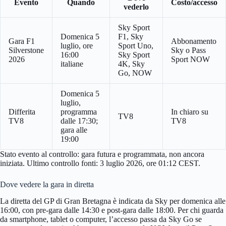
Evento
Quando
Costo/accesso
vederlo
Sky Sport
Domenica 5
F1, Sky
Gara F1
Abbonamento
luglio, ore
Sport Uno,
Silverstone
Sky o Pass
16:00
Sky Sport
2026
Sport NOW
italiane
4K, Sky
Go, NOW
Domenica 5
luglio,
Differita
programma
In chiaro su
TV8
TV8
dalle 17:30;
TV8
gara alle
19:00
Stato evento al controllo: gara futura e programmata, non ancora
iniziata. Ultimo controllo fonti: 3 luglio 2026, ore 01:12 CEST.
Dove vedere la gara in diretta
La diretta del GP di Gran Bretagna è indicata da Sky per domenica alle
16:00, con pre-gara dalle 14:30 e post-gara dalle 18:00. Per chi guarda
da smartphone, tablet o computer, l’accesso passa da Sky Go se