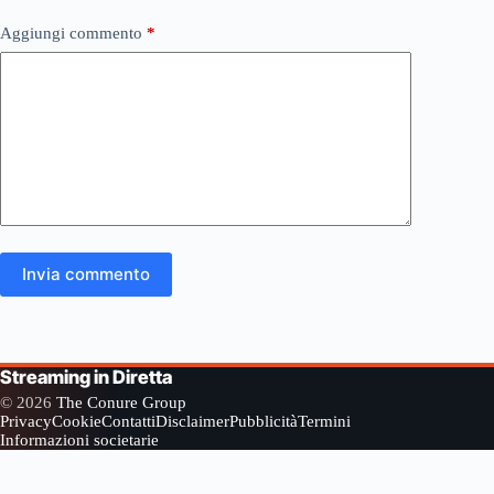
Aggiungi commento
*
Invia commento
Streaming in Diretta
© 2026
The Conure Group
Privacy
Cookie
Contatti
Disclaimer
Pubblicità
Termini
Informazioni societarie