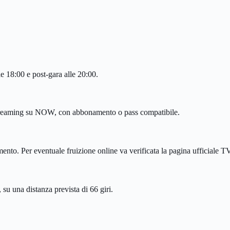
le 18:00 e post-gara alle 20:00.
 streaming su NOW, con abbonamento o pass compatibile.
mento. Per eventuale fruizione online va verificata la pagina ufficiale
su una distanza prevista di 66 giri.