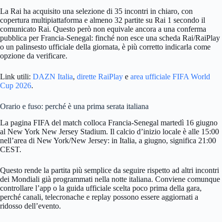
La Rai ha acquisito una selezione di 35 incontri in chiaro, con
copertura multipiattaforma e almeno 32 partite su Rai 1 secondo il
comunicato Rai. Questo però non equivale ancora a una conferma
pubblica per Francia-Senegal: finché non esce una scheda Rai/RaiPlay
o un palinsesto ufficiale della giornata, è più corretto indicarla come
opzione da verificare.
Link utili:
DAZN Italia
,
dirette RaiPlay
e
area ufficiale FIFA World
Cup 2026
.
Orario e fuso: perché è una prima serata italiana
La pagina FIFA del match colloca Francia-Senegal martedì 16 giugno
al New York New Jersey Stadium. Il calcio d’inizio locale è alle 15:00
nell’area di New York/New Jersey: in Italia, a giugno, significa 21:00
CEST.
Questo rende la partita più semplice da seguire rispetto ad altri incontri
dei Mondiali già programmati nella notte italiana. Conviene comunque
controllare l’app o la guida ufficiale scelta poco prima della gara,
perché canali, telecronache e replay possono essere aggiornati a
ridosso dell’evento.