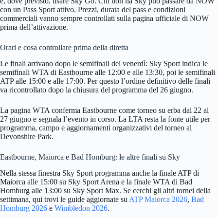
e, dove previsto, usare Sky Go. Chi non ha Sky può passare da NOW
con un Pass Sport attivo. Prezzi, durata del pass e condizioni
commerciali vanno sempre controllati sulla pagina ufficiale di NOW
prima dell’attivazione.
Orari e cosa controllare prima della diretta
Le finali arrivano dopo le semifinali del venerdì: Sky Sport indica le
semifinali WTA di Eastbourne alle 12:00 e alle 13:30, poi le semifinali
ATP alle 15:00 e alle 17:00. Per questo l’ordine definitivo delle finali
va ricontrollato dopo la chiusura del programma del 26 giugno.
La pagina WTA conferma Eastbourne come torneo su erba dal 22 al
27 giugno e segnala l’evento in corso. La LTA resta la fonte utile per
programma, campo e aggiornamenti organizzativi del torneo al
Devonshire Park.
Eastbourne, Maiorca e Bad Homburg: le altre finali su Sky
Nella stessa finestra Sky Sport programma anche la finale ATP di
Maiorca alle 15:00 su Sky Sport Arena e la finale WTA di Bad
Homburg alle 13:00 su Sky Sport Max. Se cerchi gli altri tornei della
settimana, qui trovi le guide aggiornate su
ATP Maiorca 2026
,
Bad
Homburg 2026
e
Wimbledon 2026
.