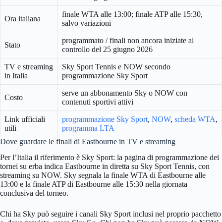
finale WTA alle 13:00; finale ATP alle 15:30,
Ora italiana
salvo variazioni
programmato / finali non ancora iniziate al
Stato
controllo del 25 giugno 2026
TV e streaming
Sky Sport Tennis e NOW secondo
in Italia
programmazione Sky Sport
serve un abbonamento Sky o NOW con
Costo
contenuti sportivi attivi
Link ufficiali
programmazione Sky Sport
,
NOW
,
scheda WTA
,
utili
programma LTA
Dove guardare le finali di Eastbourne in TV e streaming
Per l’Italia il riferimento è Sky Sport: la pagina di programmazione dei
tornei su erba indica Eastbourne in diretta su Sky Sport Tennis, con
streaming su NOW. Sky segnala la finale WTA di Eastbourne alle
13:00 e la finale ATP di Eastbourne alle 15:30 nella giornata
conclusiva del torneo.
Chi ha Sky può seguire i canali Sky Sport inclusi nel proprio pacchetto