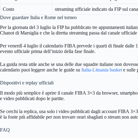
Costo
streaming ufficiale indicato da FIP sul can
Dove guardare Italia e Rome nel torneo
Per la giornata del 3 luglio la FIP ha pubblicato tre appuntamenti itali
Chanot di Marsiglia e che la diretta streaming passa dal canale ufficia
Per venerdì 4 luglio il calendario FIBA prevede i quarti di finale dalle 
evento ufficiale prima dell’inizio della fase finale.
La guida resta utile anche se una delle due squadre italiane non dovesse q
calendario puoi leggere anche le guide su
Italia-Lituania basket
e sulle 
Dispositivi e replay ufficiali
Il modo più semplice è aprire il canale FIBA 3×3 da browser, smartphone
e video pubblicati dopo le partite.
Se cerchi la replica, usa solo i video pubblicati dagli account FIBA 3×3 
è la fonte più affidabile per non trovare orari sbagliati o stream non auto
FAQ