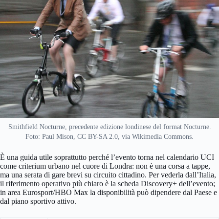
Smithfield Nocturne, precedente edizione londinese del format Nocturne.
Foto: Paul Mison, CC BY-SA 2.0, via Wikimedia Commons.
È una guida utile soprattutto perché l’evento torna nel calendario UCI
come criterium urbano nel cuore di Londra: non è una corsa a tappe,
ma una serata di gare brevi su circuito cittadino. Per vederla dall’Italia,
il riferimento operativo più chiaro è la scheda Discovery+ dell’evento;
in area Eurosport/HBO Max la disponibilità può dipendere dal Paese e
dal piano sportivo attivo.