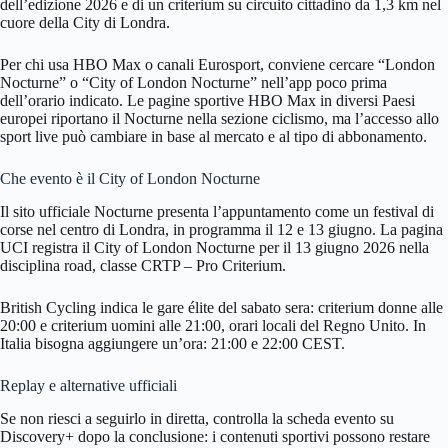
dell’edizione 2026 e di un criterium su circuito cittadino da 1,3 km nel
cuore della City di Londra.
Per chi usa HBO Max o canali Eurosport, conviene cercare “London
Nocturne” o “City of London Nocturne” nell’app poco prima
dell’orario indicato. Le pagine sportive HBO Max in diversi Paesi
europei riportano il Nocturne nella sezione ciclismo, ma l’accesso allo
sport live può cambiare in base al mercato e al tipo di abbonamento.
Che evento è il City of London Nocturne
Il sito ufficiale Nocturne presenta l’appuntamento come un festival di
corse nel centro di Londra, in programma il 12 e 13 giugno. La pagina
UCI registra il City of London Nocturne per il 13 giugno 2026 nella
disciplina road, classe CRTP – Pro Criterium.
British Cycling indica le gare élite del sabato sera: criterium donne alle
20:00 e criterium uomini alle 21:00, orari locali del Regno Unito. In
Italia bisogna aggiungere un’ora: 21:00 e 22:00 CEST.
Replay e alternative ufficiali
Se non riesci a seguirlo in diretta, controlla la scheda evento su
Discovery+ dopo la conclusione: i contenuti sportivi possono restare