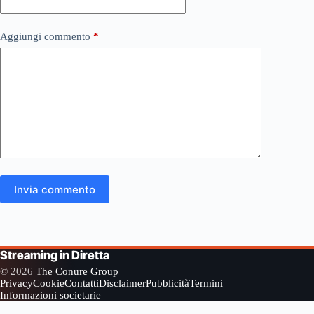
Aggiungi commento
*
Invia commento
Streaming in Diretta
© 2026
The Conure Group
Privacy
Cookie
Contatti
Disclaimer
Pubblicità
Termini
Informazioni societarie