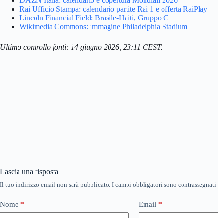
DAZN Italia: calendario e copertura Mondiali 2026
Rai Ufficio Stampa: calendario partite Rai 1 e offerta RaiPlay
Lincoln Financial Field: Brasile-Haiti, Gruppo C
Wikimedia Commons: immagine Philadelphia Stadium
Ultimo controllo fonti: 14 giugno 2026, 23:11 CEST.
Lascia una risposta
Il tuo indirizzo email non sarà pubblicato.
I campi obbligatori sono contrassegnati
Nome
*
Email
*