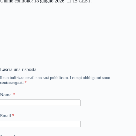
Ultimo controllo: 18 giugno 2026, 11:15 CEST.
Lascia una risposta
Il tuo indirizzo email non sarà pubblicato.
I campi obbligatori sono
contrassegnati
*
Nome
*
Email
*