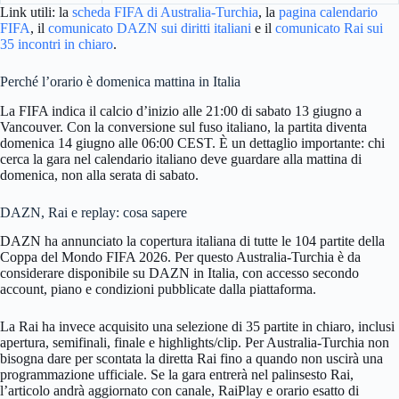
Link utili: la
scheda FIFA di Australia-Turchia
, la
pagina calendario
FIFA
, il
comunicato DAZN sui diritti italiani
e il
comunicato Rai sui
35 incontri in chiaro
.
Perché l’orario è domenica mattina in Italia
La FIFA indica il calcio d’inizio alle 21:00 di sabato 13 giugno a
Vancouver. Con la conversione sul fuso italiano, la partita diventa
domenica 14 giugno alle 06:00 CEST. È un dettaglio importante: chi
cerca la gara nel calendario italiano deve guardare alla mattina di
domenica, non alla serata di sabato.
DAZN, Rai e replay: cosa sapere
DAZN ha annunciato la copertura italiana di tutte le 104 partite della
Coppa del Mondo FIFA 2026. Per questo Australia-Turchia è da
considerare disponibile su DAZN in Italia, con accesso secondo
account, piano e condizioni pubblicate dalla piattaforma.
La Rai ha invece acquisito una selezione di 35 partite in chiaro, inclusi
apertura, semifinali, finale e highlights/clip. Per Australia-Turchia non
bisogna dare per scontata la diretta Rai fino a quando non uscirà una
programmazione ufficiale. Se la gara entrerà nel palinsesto Rai,
l’articolo andrà aggiornato con canale, RaiPlay e orario esatto di